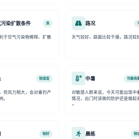
气污染扩散条件
路况
良
利于空气污染物稀释、扩散
天气较好，路面比较干燥，路况较
鱼
中暑
较适宜
可能有
，但风力稍大，会对垂钓产
对敏感人群来说，今天可能出现中
响。
情况，出门时该做的防护还是做起
~
情
晨练
较好
较