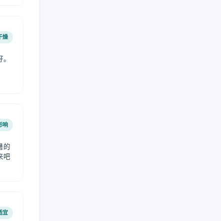
干燥
好。
影响
暑的
来吧
适宜