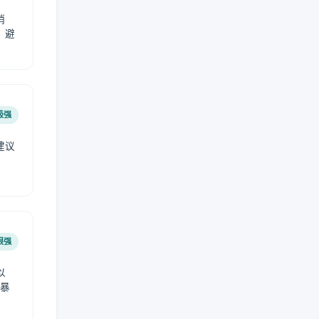
稍
，避
极强
建议
肤
很强
以
免暴