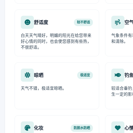
舒适度
空
较不舒适
白天天气晴好，明媚的阳光在给您带来
气象条件有
好心情的同时，也会使您感到有些热，
和清除。
不很舒适。
晾晒
钓
极适宜
天气不错，极适宜晾晒。
较适合垂钓
生一定的影
化妆
心
防脱水防晒