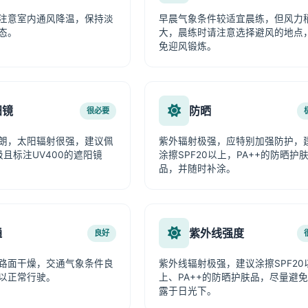
注意室内通风降温，保持淡
早晨气象条件较适宜晨练，但风力
态。
大，晨练时请注意选择避风的地点
免迎风锻炼。
阳镜
防晒
很必要
朗，太阳辐射很强，建议佩
紫外辐射极强，应特别加强防护，
级且标注UV400的遮阳镜
涂擦SPF20以上，PA++的防晒护
品，并随时补涂。
通
紫外线强度
良好
路面干燥，交通气象条件良
紫外线辐射极强，建议涂擦SPF20
以正常行驶。
上、PA++的防晒护肤品，尽量避
露于日光下。