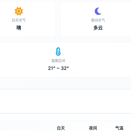
白天天气
夜间天气
晴
多云
温度区间
21° ~ 32°
白天
夜间
气温