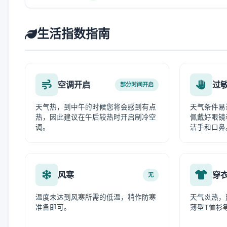
生活指数指南
空调开启
过
部分时间开启
天气热，到中午的时候您将会感到有点
天气条件易
热，因此建议在午后较热时开启制冷空
佩戴好眼镜
调。
洁手和口鼻
风寒
穿
无
温度未达到风寒所需的低温，稍作防寒
天气炎热，
准备即可。
薄型T恤衫