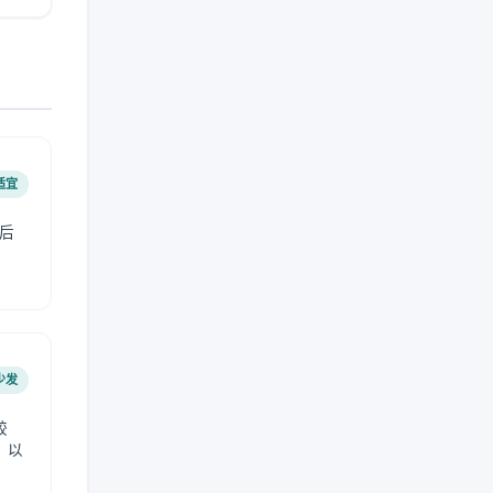
适宜
后
少发
较
，以