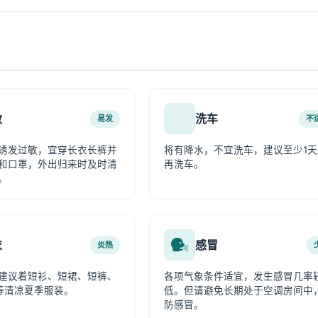
敏
洗车
易发
不
诱发过敏，宜穿长衣长裤并
将有降水，不宜洗车，建议至少1天
和口罩，外出归来时及时清
再洗车。
。
衣
感冒
炎热
建议着短衫、短裙、短裤、
各项气象条件适宜，发生感冒几率
等清凉夏季服装。
低。但请避免长期处于空调房间中
防感冒。