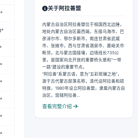
关于阿拉善盟
°
内蒙古自治区阿拉善盟位于祖国西北边陲，
3°
地处内蒙古自治区最西端，东接乌海市、巴
彦淖尔市、鄂尔多斯市，南连甘肃省武威
市、张掖市，西与甘肃省酒泉市、嘉峪关市
°
毗邻，北与蒙古国接壤，边境线长735公
里，是国家向北开放的重要桥头堡和“一带
°
一路”建设的重要节点。
“阿拉善”系蒙古语，意为“五彩斑斓之地”，
源于古代蒙古部落名称，清代设阿拉善和硕
°
特旗，1980年设立阿拉善盟，隶属内蒙古自
治区，现辖阿拉善...
°
查看完整介绍
°
°