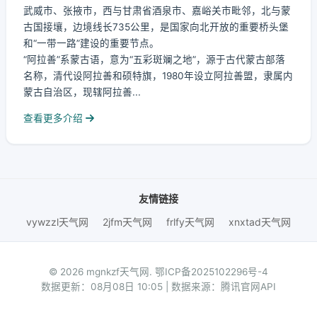
武威市、张掖市，西与甘肃省酒泉市、嘉峪关市毗邻，北与蒙
古国接壤，边境线长735公里，是国家向北开放的重要桥头堡
和“一带一路”建设的重要节点。
“阿拉善”系蒙古语，意为“五彩斑斓之地”，源于古代蒙古部落
名称，清代设阿拉善和硕特旗，1980年设立阿拉善盟，隶属内
蒙古自治区，现辖阿拉善...
查看更多介绍
友情链接
vywzzl天气网
2jfm天气网
frlfy天气网
xnxtad天气网
© 2026 mgnkzf天气网.
鄂ICP备2025102296号-4
数据更新：08月08日 10:05 | 数据来源：腾讯官网API