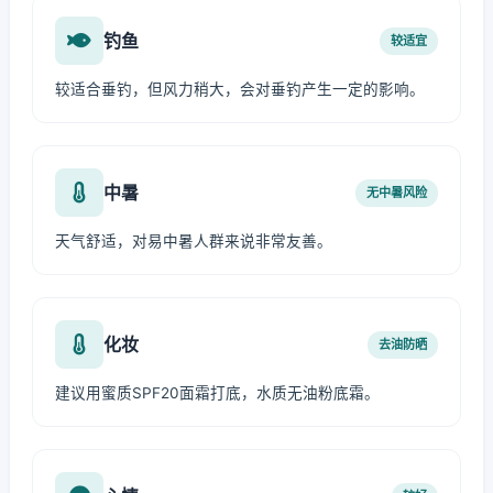
钓鱼
较适宜
较适合垂钓，但风力稍大，会对垂钓产生一定的影响。
中暑
无中暑风险
天气舒适，对易中暑人群来说非常友善。
化妆
去油防晒
建议用蜜质SPF20面霜打底，水质无油粉底霜。