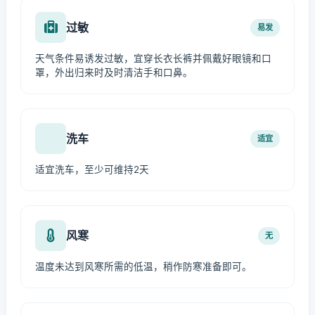
过敏
易发
天气条件易诱发过敏，宜穿长衣长裤并佩戴好眼镜和口
罩，外出归来时及时清洁手和口鼻。
洗车
适宜
适宜洗车，至少可维持2天
风寒
无
温度未达到风寒所需的低温，稍作防寒准备即可。