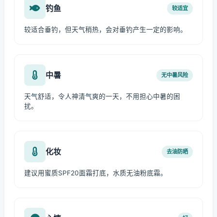
钓鱼
较适宜
较适合垂钓，但天气稍热，会对垂钓产生一定的影响。
中暑
无中暑风险
天气舒适，令人神清气爽的一天，不用担心中暑的困
扰。
化妆
去油防晒
建议用蜜质SPF20面霜打底，水质无油粉底霜。