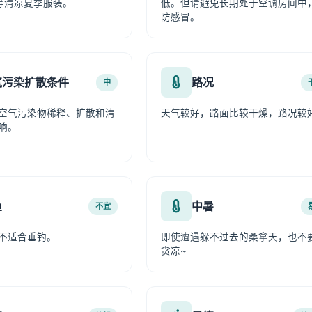
等清凉夏季服装。
低。但请避免长期处于空调房间中
防感冒。
气污染扩散条件
路况
中
空气污染物稀释、扩散和清
天气较好，路面比较干燥，路况较
响。
鱼
中暑
不宜
不适合垂钓。
即使遭遇躲不过去的桑拿天，也不
贪凉~