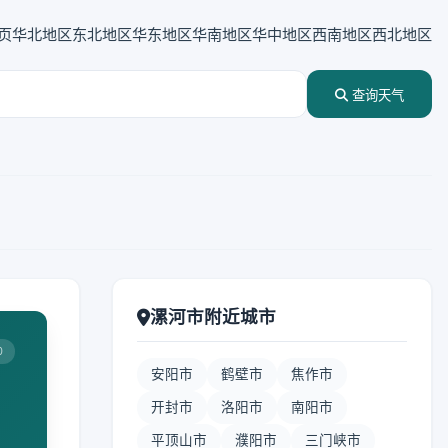
页
华北地区
东北地区
华东地区
华南地区
华中地区
西南地区
西北地区
查询天气
漯河市附近城市
0
安阳市
鹤壁市
焦作市
开封市
洛阳市
南阳市
平顶山市
濮阳市
三门峡市