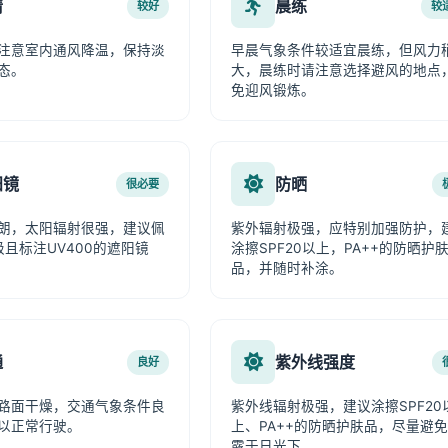
情
晨练
较好
较
注意室内通风降温，保持淡
早晨气象条件较适宜晨练，但风力
态。
大，晨练时请注意选择避风的地点
免迎风锻炼。
阳镜
防晒
很必要
朗，太阳辐射很强，建议佩
紫外辐射极强，应特别加强防护，
级且标注UV400的遮阳镜
涂擦SPF20以上，PA++的防晒护
品，并随时补涂。
通
紫外线强度
良好
路面干燥，交通气象条件良
紫外线辐射极强，建议涂擦SPF20
以正常行驶。
上、PA++的防晒护肤品，尽量避
露于日光下。