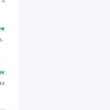
，以
干燥
好。
易发
要太