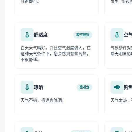
准备即可。
薄型T恤衫
舒适度
空
较不舒适
白天天气晴好，并且空气湿度偏大，在
气象条件对
这种天气条件下，您会感到有些闷热，
除无明显影
不很舒适。
晾晒
钓
极适宜
天气不错，极适宜晾晒。
天气太热，