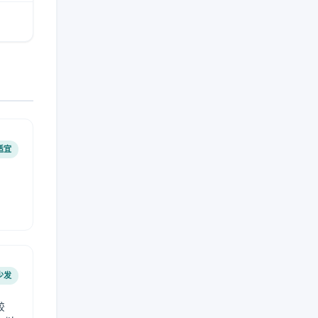
适宜
少发
较