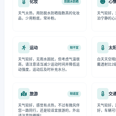
化妆
心
防脱水防晒
天气炎热，用防脱水防晒指数高的化妆
天气较好，
品，少用粉底，常补粉。
泊宁静的心
运动
太
较不宜
天气较好，无雨水困扰，但考虑气温很
白天天空晴
高，请注意适当减少运动时间并降低运
戴透射比2
动强度，运动后及时补充水分。
旅游
交
较适宜
天气较好，感觉有点热，不过有微风伴
天气较好，
您一路同行，还是较适宜旅游的，外出
好，车辆可
请注意防晒哦！