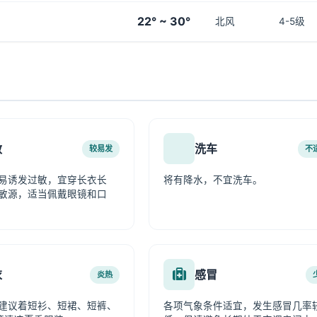
22° ~ 30°
北风
4-5级
敏
洗车
较易发
不
易诱发过敏，宜穿长衣长
将有降水，不宜洗车。
敏源，适当佩戴眼镜和口
衣
感冒
炎热
建议着短衫、短裙、短裤、
各项气象条件适宜，发生感冒几率