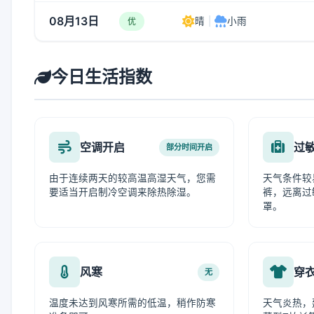
08月13日
晴
|
小雨
优
今日生活指数
空调开启
过
部分时间开启
由于连续两天的较高温高湿天气，您需
天气条件较
要适当开启制冷空调来除热除湿。
裤，远离过
罩。
风寒
穿
无
温度未达到风寒所需的低温，稍作防寒
天气炎热，