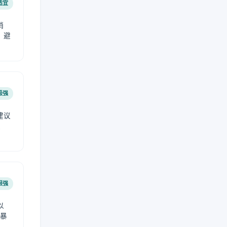
适宜
稍
，避
极强
建议
肤
很强
以
免暴