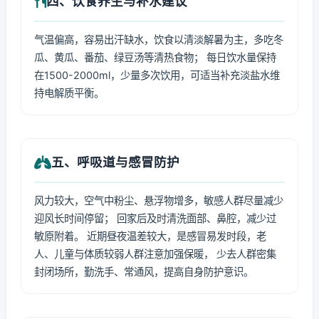
四、饮食养生与补水建议
气温偏高，容易出汗缺水，饮食以清淡解暑为主，多吃冬
瓜、黄瓜、番茄、绿豆汤等清热食物； 每日饮水量保持
在1500-2000ml，少量多次饮用，可适当补充淡盐水维
持电解质平衡。
五、呼吸道与感冒防护
风力较大，空气中粉尘、悬浮物增多，敏感人群尽量减少
迎风长时间停留； 回家后及时清洗面部、鼻腔，减少过
敏原附着。 近期昼夜温差较大，是感冒易发时段，老
人、儿童与体质较弱人群注意加强保暖， 少去人群密集
封闭场所，勤洗手、常通风，提高自身防护意识。