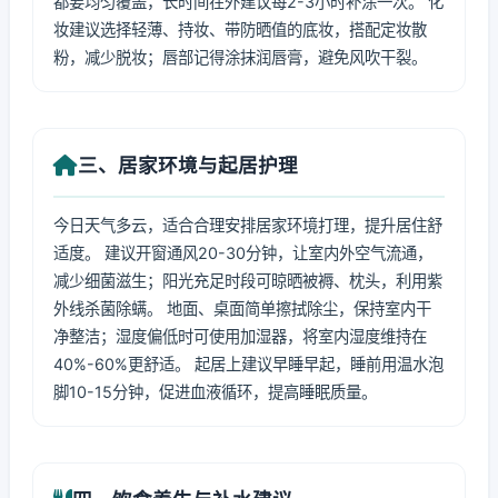
都要均匀覆盖，长时间在外建议每2-3小时补涂一次。 化
妆建议选择轻薄、持妆、带防晒值的底妆，搭配定妆散
粉，减少脱妆；唇部记得涂抹润唇膏，避免风吹干裂。
三、居家环境与起居护理
今日天气多云，适合合理安排居家环境打理，提升居住舒
适度。 建议开窗通风20-30分钟，让室内外空气流通，
减少细菌滋生；阳光充足时段可晾晒被褥、枕头，利用紫
外线杀菌除螨。 地面、桌面简单擦拭除尘，保持室内干
净整洁；湿度偏低时可使用加湿器，将室内湿度维持在
40%-60%更舒适。 起居上建议早睡早起，睡前用温水泡
脚10-15分钟，促进血液循环，提高睡眠质量。