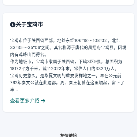
关于宝鸡市
宝鸡市位于陕西省西部，地处东经106°18′～108°02′，北纬
33°35′～35°06′之间。其名称源于唐代的凤翔府宝鸡县，因境
内有鸡峰山而得名。
作为地级市，宝鸡市隶属于陕西省，下辖3区9县，总面积为
18172平方千米，截至2022年末，常住人口约332.1万人。
宝鸡历史悠久，是华夏文明的重要发祥地之一，早在公元前
762年秦文公就在此建都。周、秦王朝曾在这里崛起，留下了
丰...
查看更多介绍
友情链接