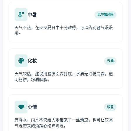
中暑
无中暑风险
天气不热，在炎炎夏日中十分难得，可以告别暑气漫漫
啦~
化妆
去油
天气较热，建议用露质面霜打底，水质无油粉底霜，透
明粉饼，粉质胭脂。
心情
较差
有降水，雨水不仅给大地带来了一丝清凉，也可让较高
气温带来的烦躁心绪降降温。