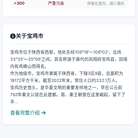
>300
严重污染
停留在室内，减少通风
关于宝鸡市
宝鸡市位于陕西省西部，地处东经106°18′～108°02′，北纬
33°35′～35°06′之间。其名称源于唐代的凤翔府宝鸡县，因境
内有鸡峰山而得名。
作为地级市，宝鸡市隶属于陕西省，下辖3区9县，总面积为
18172平方千米，截至2022年末，常住人口约332.1万人。
宝鸡历史悠久，是华夏文明的重要发祥地之一，早在公元前
762年秦文公就在此建都。周、秦王朝曾在这里崛起，留下了
丰...
查看完整介绍