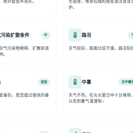
、呢外套加羊毛衫。
生感冒，体质较弱的朋友请注意适
护。
气污染扩散条件
路况
中
空气污染物稀释、扩散和清
天气较好，路面比较干燥，路况较
响。
鱼
中暑
适宜
无中暑
宜垂钓，愿您度过愉快的垂
天气不热，在炎炎夏日中十分难得
以告别暑气漫漫啦~