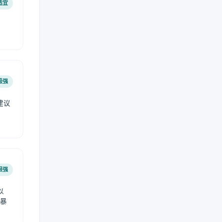
适宜
极强
建议
肤
很强
以
免暴