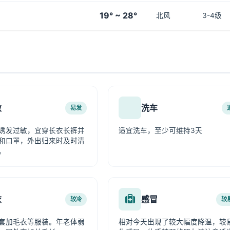
19° ~ 28°
北风
3-4级
敏
洗车
易发
诱发过敏，宜穿长衣长裤并
适宜洗车，至少可维持3天
和口罩，外出归来时及时清
。
衣
感冒
较冷
较
套加毛衣等服装。年老体弱
相对今天出现了较大幅度降温，较