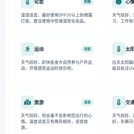
化妆
心
防晒
温湿适宜，最好使用SPF20以上防晒霜
天气较好，
打底，建议使用中性保湿型化妆品。
习、工作效
运动
太
适宜
天气较好，赶快投身大自然参与户外运
白天太阳辐
动，尽情感受运动的快乐吧。
级且标注UV
旅游
交
适宜
天气较好，但丝毫不会影响您出行的心
天气较好，
情。温度适宜又有微风相伴，适宜旅
好，车辆可
游。