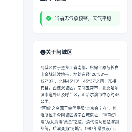
当前无气象预警，天气平稳
关于阿城区
阿城区位于黑龙江省南部、松嫩平原与长白
山余脉过渡地带，地处东经126°53′—
127°37′、北纬45°10′—45°37′之间，东接
宾县，西连双城区，南邻五常市，北靠哈尔
滨市道外区及呼兰区，距哈尔滨市中心约45
公里。
“阿城”之名源于金代皇都“上京会宁府”，其
治所位于今阿城区城南白城遗址，“阿勒楚
喀”为女真语“黄金”之意，清代设阿勒楚喀副
都统，后演变为“阿城”。1987年撤县设市，