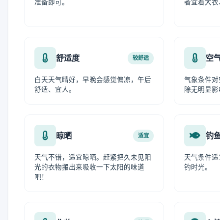
准备即可。
者宜着大衣
舒适度
空
较舒适
白天天气晴好，早晚会感觉偏凉，午后
气象条件对
舒适、宜人。
除无明显影
晾晒
钓
适宜
天气不错，适宜晾晒。赶紧把久未见阳
天气条件适
光的衣物搬出来吸收一下太阳的味道
钓时光。
吧！