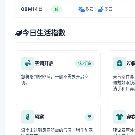
08月14日
多云
|
多云
优
今日生活指数
空调开启
过
较少开启
您将感到很舒适，一般不需要开启空
天气条件易
调。
佩戴好眼镜
洁手和口鼻
风寒
穿
无
温度未达到风寒所需的低温，稍作防寒
建议着厚外