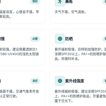
情
晨练
较好
温度适宜，心情会不错，学
天气不错，空气清新。
率较高。
阳镜
防晒
必要
射较强，建议佩戴透射比1
紫外辐射极强，应特别加强防护，
380-UV400的浅色太阳镜
涂擦SPF20以上，PA++的防晒护
品，并随时补涂。
通
紫外线强度
良好
路面干燥，交通气象条件良
紫外线辐射极强，建议涂擦SPF20
以正常行驶。
上、PA++的防晒护肤品，尽量避
露于日光下。