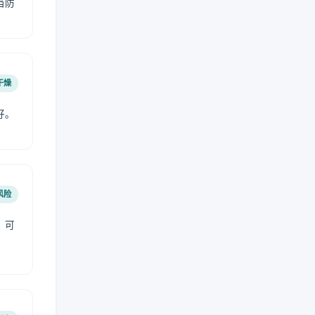
当防
干燥
好。
风险
，可