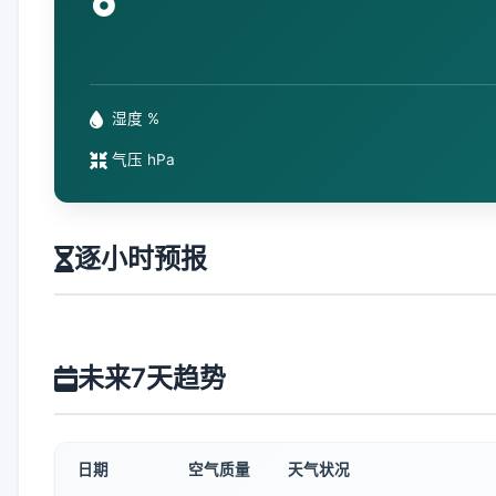
°
湿度 %
气压 hPa
逐小时预报
未来7天趋势
日期
空气质量
天气状况