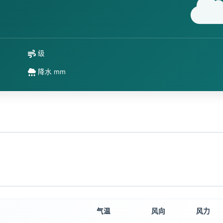
级
降水 mm
气温
风向
风力