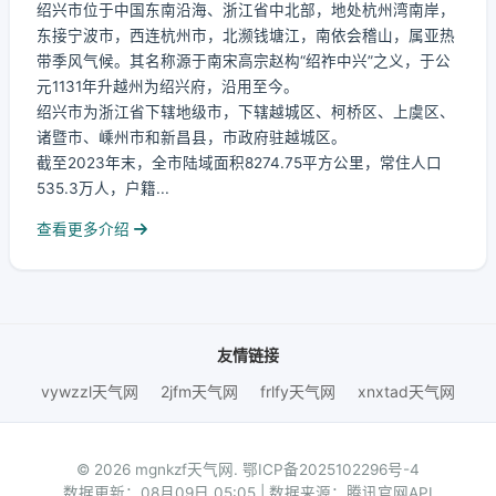
绍兴市位于中国东南沿海、浙江省中北部，地处杭州湾南岸，
东接宁波市，西连杭州市，北濒钱塘江，南依会稽山，属亚热
带季风气候。其名称源于南宋高宗赵构“绍祚中兴”之义，于公
元1131年升越州为绍兴府，沿用至今。
绍兴市为浙江省下辖地级市，下辖越城区、柯桥区、上虞区、
诸暨市、嵊州市和新昌县，市政府驻越城区。
截至2023年末，全市陆域面积8274.75平方公里，常住人口
535.3万人，户籍...
查看更多介绍
友情链接
vywzzl天气网
2jfm天气网
frlfy天气网
xnxtad天气网
© 2026 mgnkzf天气网.
鄂ICP备2025102296号-4
数据更新：08月09日 05:05 | 数据来源：腾讯官网API