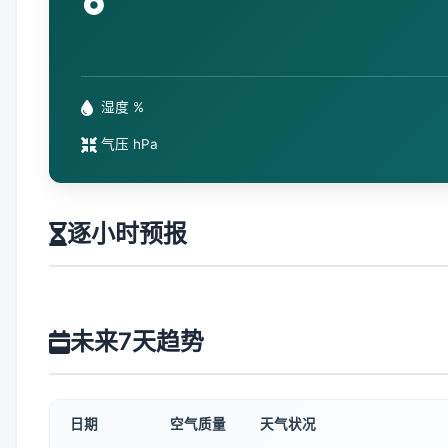
°
湿度 %
气压 hPa
逐小时预报
未来7天趋势
日期
空气质量
天气状况