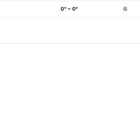
0° ~ 0°
级