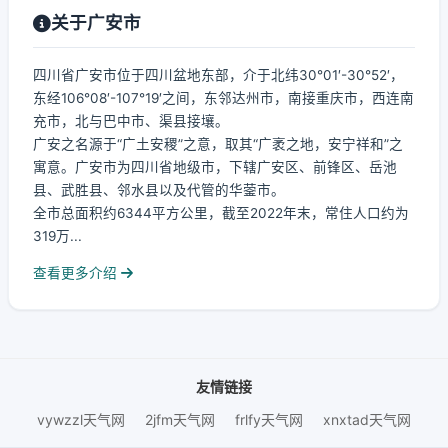
关于广安市
四川省广安市位于四川盆地东部，介于北纬30°01′-30°52′，
东经106°08′-107°19′之间，东邻达州市，南接重庆市，西连南
充市，北与巴中市、渠县接壤。
广安之名源于“广土安稷”之意，取其“广袤之地，安宁祥和”之
寓意。广安市为四川省地级市，下辖广安区、前锋区、岳池
县、武胜县、邻水县以及代管的华蓥市。
全市总面积约6344平方公里，截至2022年末，常住人口约为
319万...
查看更多介绍
友情链接
vywzzl天气网
2jfm天气网
frlfy天气网
xnxtad天气网