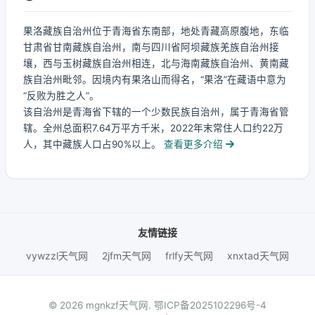
果洛藏族自治州位于青海省东南部，地处青藏高原腹地，东临
甘肃省甘南藏族自治州，南与四川省阿坝藏族羌族自治州接
壤，西与玉树藏族自治州相连，北与海南藏族自治州、黄南藏
族自治州毗邻。因境内有果洛山而得名，“果洛”在藏语中意为
“反败为胜之人”。
该自治州是青海省下辖的一个少数民族自治州，属于青海省管
辖。全州总面积7.64万平方千米，2022年末常住人口约22万
人，其中藏族人口占90%以上。
查看更多介绍
友情链接
vywzzl天气网
2jfm天气网
frlfy天气网
xnxtad天气网
© 2026 mgnkzf天气网.
鄂ICP备2025102296号-4