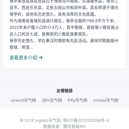
保亭黎族苗族自治县位于海南岛中南部，东接陵水县，南邻三
亚市，西连乐东县，北依五指山市和琼中县。其名称源于境内
保亭岭，该地名历史悠久，具有深厚的文化底蕴。
作为海南省直辖的县级行政区，保亭总面积1166.6平方千米，
2022年末户籍人口约17.4万人，其中黎族、苗族等少数民族占
总人口的近七成，是典型的少数民族聚居区。
保亭历史悠久，早在秦汉时期即有先民活动。唐宋时期属振州
管辖，明清...
查看更多介绍
友情链接
vywzzl天气网
2jfm天气网
frlfy天气网
xnxtad天气网
© 2026 mgnkzf天气网.
鄂ICP备2025102296号-4
数据来源：腾讯官网API