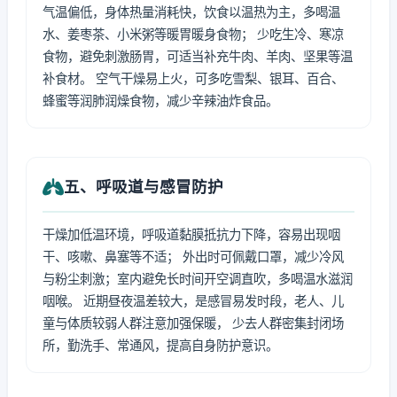
气温偏低，身体热量消耗快，饮食以温热为主，多喝温
水、姜枣茶、小米粥等暖胃暖身食物； 少吃生冷、寒凉
食物，避免刺激肠胃，可适当补充牛肉、羊肉、坚果等温
补食材。 空气干燥易上火，可多吃雪梨、银耳、百合、
蜂蜜等润肺润燥食物，减少辛辣油炸食品。
五、呼吸道与感冒防护
干燥加低温环境，呼吸道黏膜抵抗力下降，容易出现咽
干、咳嗽、鼻塞等不适； 外出时可佩戴口罩，减少冷风
与粉尘刺激；室内避免长时间开空调直吹，多喝温水滋润
咽喉。 近期昼夜温差较大，是感冒易发时段，老人、儿
童与体质较弱人群注意加强保暖， 少去人群密集封闭场
所，勤洗手、常通风，提高自身防护意识。