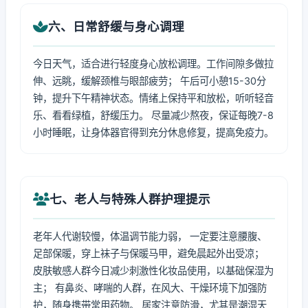
六、日常舒缓与身心调理
今日天气，适合进行轻度身心放松调理。工作间隙多做拉
伸、远眺，缓解颈椎与眼部疲劳； 午后可小憩15-30分
钟，提升下午精神状态。情绪上保持平和放松，听听轻音
乐、看看绿植，舒缓压力。 尽量减少熬夜，保证每晚7-8
小时睡眠，让身体器官得到充分休息修复，提高免疫力。
七、老人与特殊人群护理提示
老年人代谢较慢，体温调节能力弱， 一定要注意腰腹、
足部保暖，穿上袜子与保暖马甲，避免晨起外出受凉；
皮肤敏感人群今日减少刺激性化妆品使用，以基础保湿为
主； 有鼻炎、哮喘的人群，在风大、干燥环境下加强防
护，随身携带常用药物。 居家注意防滑，尤其是潮湿天