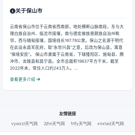
关于保山市
云南省保山市位于云南省西南部，地处横断山脉南段，东与大
理白族自治州、临沧市接壤，南与德宏傣族景颇族自治州毗
邻，西与缅甸接壤，国境线长167.78公里。保山之名源于明代
在此设永昌军民府，取“永世兴昌”之意，后改为保山县，寓意
“保境安民”。 保山市隶属于云南省，下辖隆阳区、施甸县、腾
冲市、龙陵县和昌宁县。全市总面积19637平方千米，截至
2022年末，常住人口约243万人。...
查看更多介绍
友情链接
vywzzl天气网
2jfm天气网
frlfy天气网
xnxtad天气网