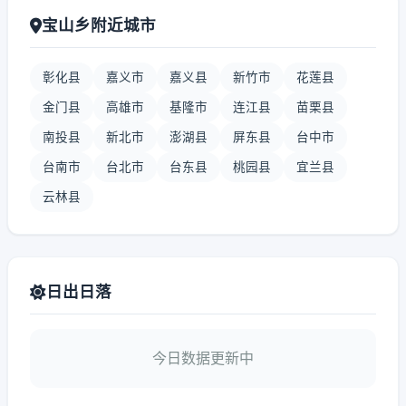
宝山乡附近城市
彰化县
嘉义市
嘉义县
新竹市
花莲县
金门县
高雄市
基隆市
连江县
苗栗县
南投县
新北市
澎湖县
屏东县
台中市
台南市
台北市
台东县
桃园县
宜兰县
云林县
日出日落
今日数据更新中