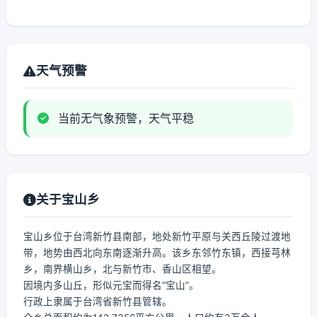
天气预警
当前无气象预警，天气平稳
关于宝山乡
宝山乡位于台湾新竹县南部，地处新竹平原与关西丘陵过渡地
带，地势由西北向东南逐渐升高。该乡东邻竹东镇，西接芎林
乡，南界横山乡，北与新竹市、香山区相望。
因境内多山丘，形似元宝而得名“宝山”。
行政上隶属于台湾省新竹县管辖。