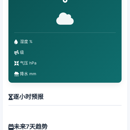
°
湿度 %
级
气压 hPa
降水 mm
逐小时预报
未来7天趋势