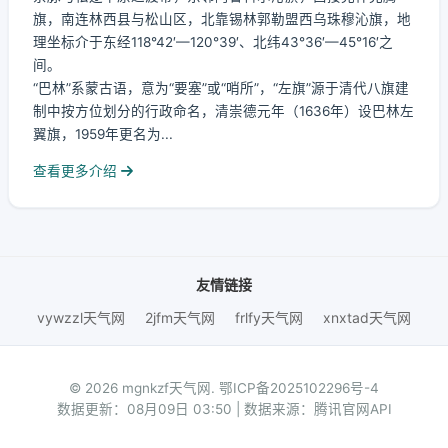
旗，南连林西县与松山区，北靠锡林郭勒盟西乌珠穆沁旗，地
理坐标介于东经118°42′—120°39′、北纬43°36′—45°16′之
间。
“巴林”系蒙古语，意为“要塞”或“哨所”，“左旗”源于清代八旗建
制中按方位划分的行政命名，清崇德元年（1636年）设巴林左
翼旗，1959年更名为...
查看更多介绍
友情链接
vywzzl天气网
2jfm天气网
frlfy天气网
xnxtad天气网
© 2026 mgnkzf天气网.
鄂ICP备2025102296号-4
数据更新：08月09日 03:50 | 数据来源：腾讯官网API