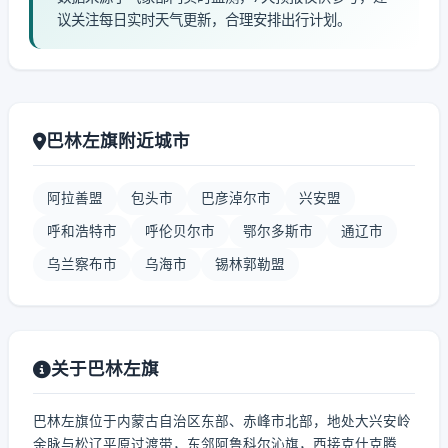
议关注每日实时天气更新，合理安排出行计划。
巴林左旗附近城市
阿拉善盟
包头市
巴彦淖尔市
兴安盟
呼和浩特市
呼伦贝尔市
鄂尔多斯市
通辽市
乌兰察布市
乌海市
锡林郭勒盟
关于巴林左旗
巴林左旗位于内蒙古自治区东部、赤峰市北部，地处大兴安岭
余脉与松辽平原过渡带，东邻阿鲁科尔沁旗，西接克什克腾