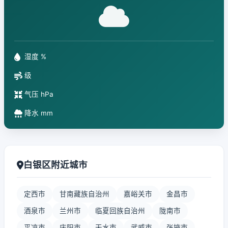
湿度 %
级
气压 hPa
降水 mm
白银区附近城市
定西市
甘南藏族自治州
嘉峪关市
金昌市
酒泉市
兰州市
临夏回族自治州
陇南市
平凉市
庆阳市
天水市
武威市
张掖市