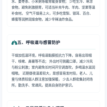
水、姜枣茶、小米粥等暖胃暖身食物； 少吃生冷、寒凉
食物，避免刺激肠胃，可适当补充牛肉、羊肉、坚果等温
补食材。 空气干燥易上火，可多吃雪梨、银耳、百合、
蜂蜜等润肺润燥食物，减少辛辣油炸食品。
五、呼吸道与感冒防护
干燥加低温环境，呼吸道黏膜抵抗力下降，容易出现咽
干、咳嗽、鼻塞等不适； 外出时可佩戴口罩，减少冷风
与粉尘刺激；室内避免长时间开空调直吹，多喝温水滋润
咽喉。 近期昼夜温差较大，是感冒易发时段，老人、儿
童与体质较弱人群注意加强保暖， 少去人群密集封闭场
所，勤洗手、常通风，提高自身防护意识。