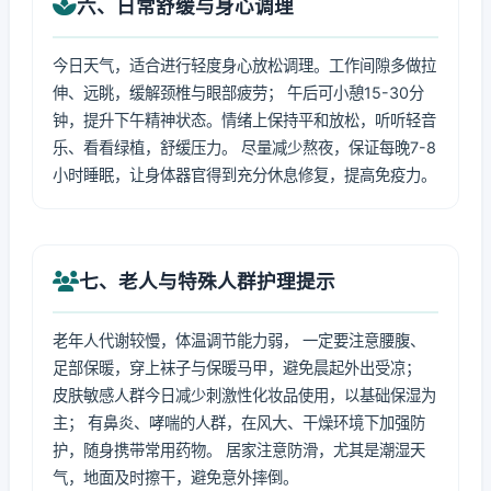
六、日常舒缓与身心调理
今日天气，适合进行轻度身心放松调理。工作间隙多做拉
伸、远眺，缓解颈椎与眼部疲劳； 午后可小憩15-30分
钟，提升下午精神状态。情绪上保持平和放松，听听轻音
乐、看看绿植，舒缓压力。 尽量减少熬夜，保证每晚7-8
小时睡眠，让身体器官得到充分休息修复，提高免疫力。
七、老人与特殊人群护理提示
老年人代谢较慢，体温调节能力弱， 一定要注意腰腹、
足部保暖，穿上袜子与保暖马甲，避免晨起外出受凉；
皮肤敏感人群今日减少刺激性化妆品使用，以基础保湿为
主； 有鼻炎、哮喘的人群，在风大、干燥环境下加强防
护，随身携带常用药物。 居家注意防滑，尤其是潮湿天
气，地面及时擦干，避免意外摔倒。