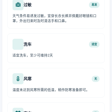
过敏
易发
天气条件易诱发过敏，宜穿长衣长裤并佩戴好眼镜和口
罩，外出归来时及时清洁手和口鼻。
洗车
适宜
适宜洗车，至少可维持2天
风寒
无
温度未达到风寒所需的低温，稍作防寒准备即可。