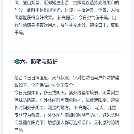
照、登山观景、近郊短途出游：拍照建议选择光线柔和的
时段，此时不易出现逆光、过曝，拍摄远景、全景、人物
照都能获得良好效果。 补充提示：今日空气偏干燥，出
行时请随身携带饮用水，及时补充水分，避免口干、皮肤
干燥。
六、防晒与防护
结合今日日照强度、天气状况，针对性防晒与户外防护建
议如下，全面保障户外休闲安全：
今日光照柔和，多云或阴天，紫外线辐射较弱，无需刻意
涂抹防晒霜，户外休闲时可简单防护，佩戴遮阳帽，避免
长时间处于阴凉、潮湿的地方。 补充提示：老人、儿童
皮肤较为敏感，户外休闲时需加强防晒与防护，避免长时
间暴露在阳光下；敏感肌人群可选择温和、无刺激的防晒
产品。