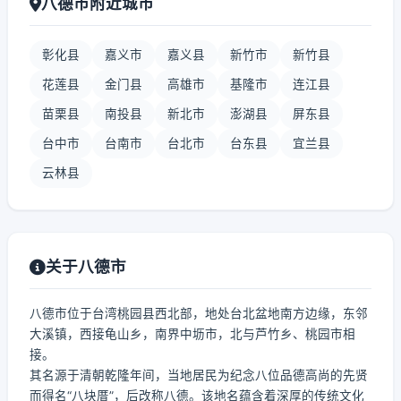
八德市附近城市
彰化县
嘉义市
嘉义县
新竹市
新竹县
花莲县
金门县
高雄市
基隆市
连江县
苗栗县
南投县
新北市
澎湖县
屏东县
台中市
台南市
台北市
台东县
宜兰县
云林县
关于八德市
八德市位于台湾桃园县西北部，地处台北盆地南方边缘，东邻
大溪镇，西接龟山乡，南界中坜市，北与芦竹乡、桃园市相
接。
其名源于清朝乾隆年间，当地居民为纪念八位品德高尚的先贤
而得名“八块厝”，后改称八德。该地名蕴含着深厚的传统文化