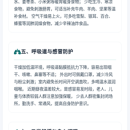
水、姜枣茶、小米粥等暖胃暖身食物； 少吃生冷、寒凉
食物，避免刺激肠胃，可适当补充牛肉、羊肉、坚果等温
补食材。 空气干燥易上火，可多吃雪梨、银耳、百合、
蜂蜜等润肺润燥食物，减少辛辣油炸食品。
五、呼吸道与感冒防护
干燥加低温环境，呼吸道黏膜抵抗力下降，容易出现咽
干、咳嗽、鼻塞等不适； 外出时可佩戴口罩，减少冷风
与粉尘刺激；室内避免长时间开空调直吹，多喝温水滋润
咽喉。 近期昼夜温差较大，是感冒易发时段，老人、儿
童与体质较弱人群注意加强保暖， 少去人群密集封闭场
所，勤洗手、常通风，提高自身防护意识。