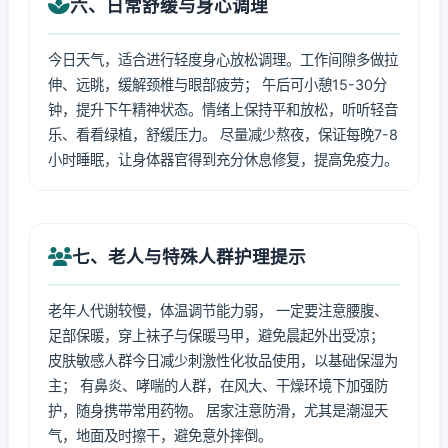
六、日常舒缓与身心调理
今日天气，适合进行轻度身心放松调理。工作间隙多做拉
伸、远眺，缓解颈椎与眼部疲劳； 午后可小憩15-30分
钟，提升下午精神状态。情绪上保持平和放松，听听轻音
乐、看看绿植，舒缓压力。 尽量减少熬夜，保证每晚7-8
小时睡眠，让身体器官得到充分休息修复，提高免疫力。
七、老人与特殊人群护理提示
老年人代谢较慢，体温调节能力弱， 一定要注意腰腹、
足部保暖，穿上袜子与保暖马甲，避免晨起外出受凉；
皮肤敏感人群今日减少刺激性化妆品使用，以基础保湿为
主； 有鼻炎、哮喘的人群，在风大、干燥环境下加强防
护，随身携带常用药物。 居家注意防滑，尤其是潮湿天
气，地面及时擦干，避免意外摔倒。