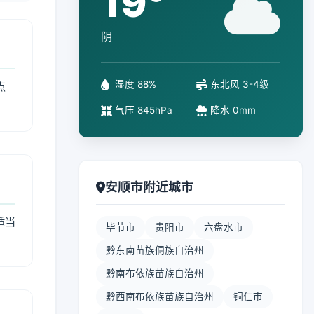
19°
阴
湿度 88%
东北风 3-4级
点
气压 845hPa
降水 0mm
安顺市附近城市
适当
毕节市
贵阳市
六盘水市
黔东南苗族侗族自治州
黔南布依族苗族自治州
黔西南布依族苗族自治州
铜仁市