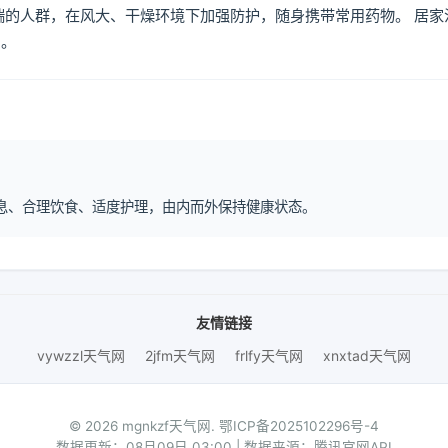
喘的人群，在风大、干燥环境下加强防护，随身携带常用药物。 居家
倒。
律作息、合理饮食、适度护理，由内而外保持健康状态。
友情链接
vywzzl天气网
2jfm天气网
frlfy天气网
xnxtad天气网
© 2026 mgnkzf天气网.
鄂ICP备2025102296号-4
数据更新：08月09日 03:00 | 数据来源：腾讯官网API