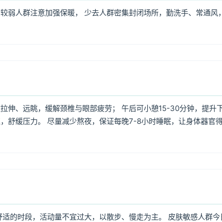
较弱人群注意加强保暖， 少去人群密集封闭场所，勤洗手、常通风
伸、远眺，缓解颈椎与眼部疲劳； 午后可小憩15-30分钟，提升
，舒缓压力。 尽量减少熬夜，保证每晚7-8小时睡眠，让身体器官
舒适的时段，活动量不宜过大，以散步、慢走为主。 皮肤敏感人群今