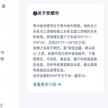
，提
关于安顺市
贵州省安顺市位于贵州省中西部，地处长江
水系乌江流域和珠江水系北盘江流域的分水
岭地带。其地理位置介于东经105°13′～
106°34′、北纬25°21′～26°38′之间。
安顺之名始于明代，取“安抚边疆，顺从民
下午
心”之意。安顺市现为贵州省地级市，下辖
得到
西秀区、平坝区、普定县、镇宁布依族苗族
自治县、关岭布依族苗族自治县、紫云苗族
布依族自治县等区县。
全市总面积9267平方千米，截至20...
查看更多介绍
日