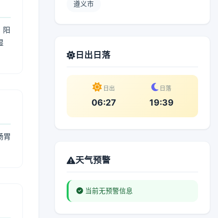
遵义市
；阳
湿
日出日落
。
日出
日落
06:27
19:39
肠胃
天气预警
当前无预警信息