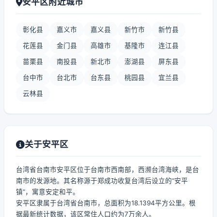
安平区附近城市
彰化县
嘉义市
嘉义县
新竹市
新竹县
花莲县
金门县
高雄市
基隆市
连江县
苗栗县
南投县
新北市
澎湖县
屏东县
台中市
台北市
台东县
桃园县
宜兰县
云林县
关于安平区
台湾省台南市安平区位于台南市西南部，西濒台湾海峡，是台
南市的发源地。其名称源于郑成功收复台湾后设立的“安平
镇”，寓意安定和平。
安平区隶属于台湾省台南市，总面积为18.1394平方公里。根
据最新统计数据，该区常住人口约为7万余人。