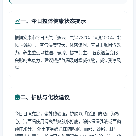
一、今日整体健康状态提示
根据安康市今日天气（多云、气温23℃、湿度100%、北
风1-3级）， 空气湿度较大，体感偏闷，容易出现困倦乏
力，养生重点以祛湿、健脾、提神为主； 昼夜温差变化
会影响免疫力，建议根据气温及时增减衣物，减少受凉风
险。
二、护肤与化妆建议
今日日照充足，紫外线较强，护肤以「保湿+防晒」为核
心。洁面后使用清爽型爽肤水打底，涂抹保湿乳液或面霜
锁住水分； 外出前务必涂抹防晒霜，面部、颈部、耳后