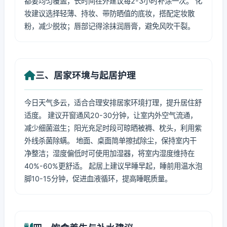
都要均匀覆盖，长时间在外建议每2-3小时补涂一次。 化
妆建议选择轻薄、持妆、带防晒值的底妆，搭配定妆散
粉，减少脱妆；唇部记得涂抹润唇膏，避免风吹干裂。
三、居家环境与起居护理
今日天气多云，适合合理安排居家环境打理，提升居住舒
适度。 建议开窗通风20-30分钟，让室内外空气流通，
减少细菌滋生；阳光充足时段可晾晒被褥、枕头，利用紫
外线杀菌除螨。 地面、桌面简单擦拭除尘，保持室内干
净整洁；湿度偏低时可使用加湿器，将室内湿度维持在
40%-60%更舒适。 起居上建议早睡早起，睡前用温水泡
脚10-15分钟，促进血液循环，提高睡眠质量。