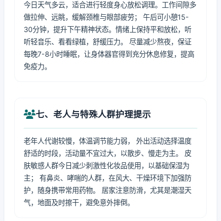
今日天气多云，适合进行轻度身心放松调理。工作间隙多
做拉伸、远眺，缓解颈椎与眼部疲劳； 午后可小憩15-
30分钟，提升下午精神状态。情绪上保持平和放松，听
听轻音乐、看看绿植，舒缓压力。 尽量减少熬夜，保证
每晚7-8小时睡眠，让身体器官得到充分休息修复，提高
免疫力。
七、老人与特殊人群护理提示
老年人代谢较慢，体温调节能力弱， 外出活动选择温度
舒适的时段，活动量不宜过大，以散步、慢走为主。 皮
肤敏感人群今日减少刺激性化妆品使用，以基础保湿为
主； 有鼻炎、哮喘的人群，在风大、干燥环境下加强防
护，随身携带常用药物。 居家注意防滑，尤其是潮湿天
气，地面及时擦干，避免意外摔倒。