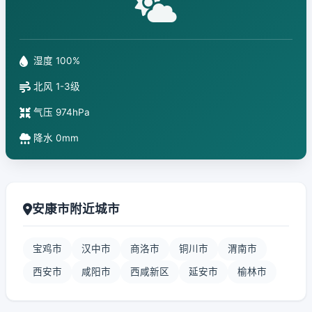
湿度 100%
北风 1-3级
气压 974hPa
降水 0mm
安康市附近城市
宝鸡市
汉中市
商洛市
铜川市
渭南市
西安市
咸阳市
西咸新区
延安市
榆林市