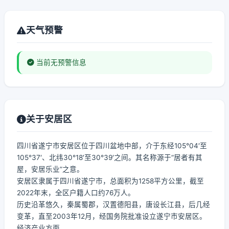
天气预警
当前无预警信息
关于安居区
四川省遂宁市安居区位于四川盆地中部，介于东经105°04′至
105°37′、北纬30°18′至30°39′之间。其名称源于“居者有其
屋，安居乐业”之意。
安居区隶属于四川省遂宁市，总面积为1258平方公里，截至
2022年末，全区户籍人口约76万人。
历史沿革悠久，秦属蜀郡，汉置德阳县，唐设长江县，后几经
变革，直至2003年12月，经国务院批准设立遂宁市安居区。
经济产业方面...