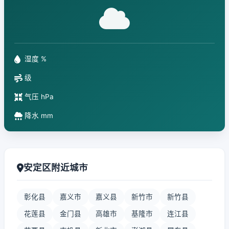
湿度 %
级
气压 hPa
降水 mm
安定区附近城市
彰化县
嘉义市
嘉义县
新竹市
新竹县
花莲县
金门县
高雄市
基隆市
连江县