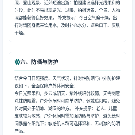
照、登山观景、近郊短途出游：拍照建议选择光线柔和的
时段，此时不易出现逆光、过曝，拍摄远景、全景、人物
照都能获得良好效果。 补充提示：今日空气偏干燥，出
行时请随身携带饮用水，及时补充水分，避免口干、皮肤
干燥。
六、防晒与防护
结合今日日照强度、天气状况，针对性防晒与户外防护建
议如下，全面保障户外休闲安全：
今日光照柔和，多云或阴天，紫外线辐射较弱，无需刻意
涂抹防晒霜，户外休闲时可简单防护，佩戴遮阳帽，避免
长时间处于阴凉、潮湿的地方。 补充提示：老人、儿童
皮肤较为敏感，户外休闲时需加强防晒与防护，避免长时
间暴露在阳光下；敏感肌人群可选择温和、无刺激的防晒
产品。