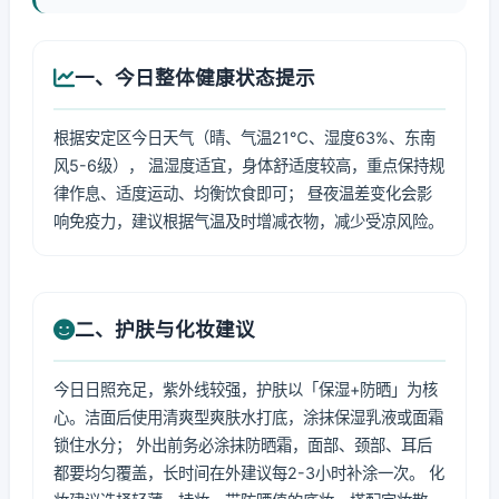
一、今日整体健康状态提示
根据安定区今日天气（晴、气温21℃、湿度63%、东南
风5-6级）， 温湿度适宜，身体舒适度较高，重点保持规
律作息、适度运动、均衡饮食即可； 昼夜温差变化会影
响免疫力，建议根据气温及时增减衣物，减少受凉风险。
二、护肤与化妆建议
今日日照充足，紫外线较强，护肤以「保湿+防晒」为核
心。洁面后使用清爽型爽肤水打底，涂抹保湿乳液或面霜
锁住水分； 外出前务必涂抹防晒霜，面部、颈部、耳后
都要均匀覆盖，长时间在外建议每2-3小时补涂一次。 化