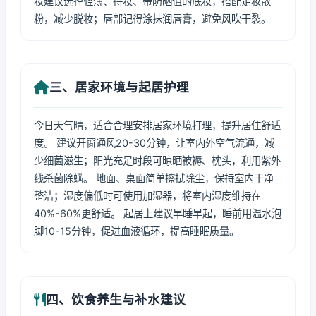
妆建议选择轻薄、持妆、带防晒值的底妆，搭配定妆散
粉，减少脱妆；唇部记得涂抹润唇膏，避免风吹干裂。
三、居家环境与起居护理
今日天气晴，适合合理安排居家环境打理，提升居住舒适
度。 建议开窗通风20-30分钟，让室内外空气流通，减
少细菌滋生；阳光充足时段可晾晒被褥、枕头，利用紫外
线杀菌除螨。 地面、桌面简单擦拭除尘，保持室内干净
整洁；湿度偏低时可使用加湿器，将室内湿度维持在
40%-60%更舒适。 起居上建议早睡早起，睡前用温水泡
脚10-15分钟，促进血液循环，提高睡眠质量。
四、饮食养生与补水建议