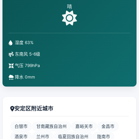
晴
湿度 63%
东南风 5-6级
气压 799hPa
降水 0mm
安定区附近城市
白银市
甘南藏族自治州
嘉峪关市
金昌市
酒泉市
兰州市
临夏回族自治州
陇南市