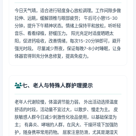
今日天气晴，适合进行轻度身心放松调理。工作间隙多做
拉伸、远眺，缓解颈椎与眼部疲劳； 午后可小憩15-30
分钟，提升下午精神状态。情绪上保持平和放松，听听轻
音乐、看看绿植，舒缓压力。 阳光充足时适度晒晒太
阳，促进钙吸收，改善情绪，每次15-20分钟即可，避开
强光时段。 尽量减少熬夜，保证每晚7-8小时睡眠，让身
体器官得到充分休息修复，提高免疫力。
七、老人与特殊人群护理提示
老年人代谢较慢，体温调节能力弱， 外出活动选择温度
舒适的时段，活动量不宜过大，以散步、慢走为主。 皮
肤敏感人群今日减少刺激性化妆品使用，以基础保湿为
主； 有鼻炎、哮喘的人群，在风大、干燥环境下加强防
护，随身携带常用药物。 居家注意防滑，尤其是潮湿天