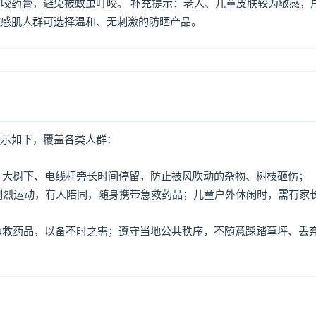
咬药膏，避免被蚊虫叮咬。 补充提示：老人、儿童皮肤较为敏感，
敏感肌人群可选择温和、无刺激的防晒产品。
提示如下，覆盖各类人群：
牌、大树下、电线杆旁长时间停留，防止被风吹动的杂物、树枝砸伤；
免剧烈运动，有人陪同，随身携带急救药品；儿童户外休闲时，需有家
、急救药品，以备不时之需；遵守当地公共秩序，不随意踩踏草坪、丢