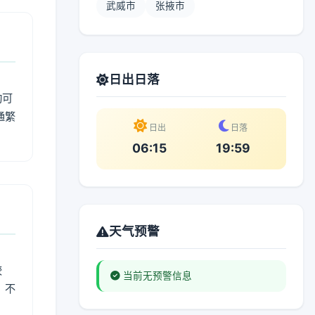
武威市
张掖市
日出日落
动可
通繁
日出
日落
06:15
19:59
天气预警
较
当前无预警信息
、不