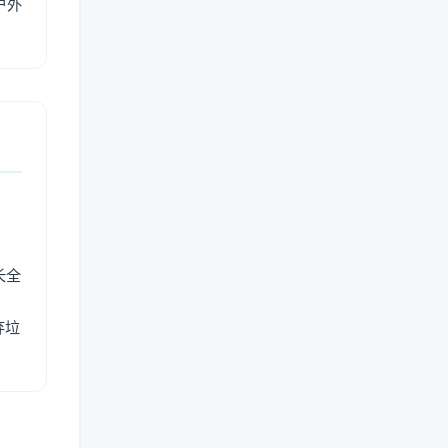
户外
长全
弃垃