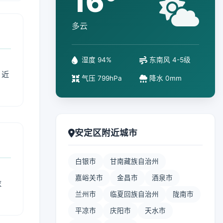
16°
多云
湿度 94%
东南风 4-5级
、近
气压 799hPa
降水 0mm
安定区附近城市
白银市
甘南藏族自治州
嘉峪关市
金昌市
酒泉市
衣
兰州市
临夏回族自治州
陇南市
平凉市
庆阳市
天水市