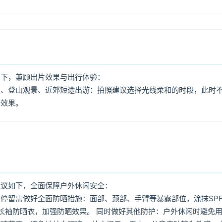
如下，兼顾出片效果与出行体验：
照、登山观景、近郊短途出游：拍照建议选择光线柔和的时段，此时
好效果。
建议如下，全面保障户外休闲安全：
停留需做好全面防晒措施：面部、颈部、手臂等暴露部位，涂抹SPF
着长袖防晒衣，加强防晒效果。 同时做好其他防护：户外休闲时避免