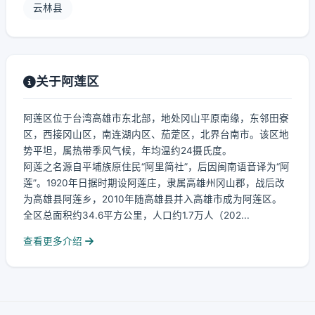
云林县
关于阿莲区
阿莲区位于台湾高雄市东北部，地处冈山平原南缘，东邻田寮
区，西接冈山区，南连湖内区、茄萣区，北界台南市。该区地
势平坦，属热带季风气候，年均温约24摄氏度。
阿莲之名源自平埔族原住民“阿里简社”，后因闽南语音译为“阿
莲”。1920年日据时期设阿莲庄，隶属高雄州冈山郡，战后改
为高雄县阿莲乡，2010年随高雄县并入高雄市成为阿莲区。
全区总面积约34.6平方公里，人口约1.7万人（202...
查看更多介绍