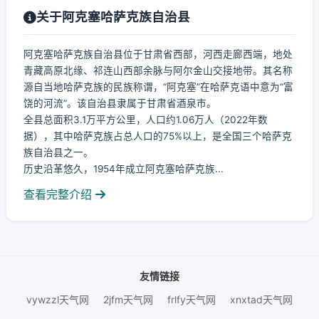
关于阿克塞哈萨克族自治县
阿克塞哈萨克族自治县位于甘肃省西部，河西走廊西端，地处
青藏高原北缘、祁连山西部余脉与阿尔金山交接地带。其名称
源自当地哈萨克族的民族称谓，“阿克塞”在哈萨克语中意为“富
饶的河流”。该自治县隶属于甘肃省酒泉市。
全县总面积3.1万平方公里，人口约1.06万人（2022年数
据），其中哈萨克族占总人口的75%以上，是全国三个哈萨克
族自治县之一。
历史沿革悠久，1954年成立阿克塞哈萨克族...
查看完整介绍
友情链接
vywzzl天气网
2jfm天气网
frlfy天气网
xnxtad天气网