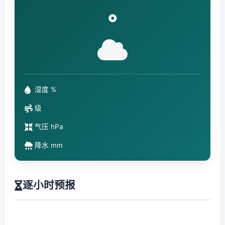
°
湿度 %
级
气压 hPa
降水 mm
逐小时预报