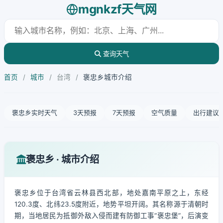
mgnkzf天气网
查询天气
首页
/
城市
/
台湾
/
褒忠乡城市介绍
褒忠乡实时天气
3天预报
7天预报
空气质量
出行建议
褒忠乡 · 城市介绍
褒忠乡位于台湾省云林县西北部，地处嘉南平原之上，东经
120.3度、北纬23.5度附近，地势平坦开阔。其名称源于清朝时
期，当地居民为抵御外敌入侵而建有防御工事“褒忠堡”，后演变