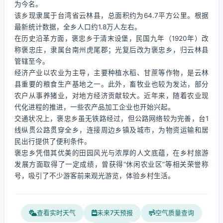
为今名。
该乡现隶属于台湾省云林县，总面积约为64.7平方公里。根据
最新统计数据，全乡人口约1.8万人左右。
在历史沿革方面，褒忠乡于清末设堡，民国九年（1920年）改
称褒忠庄，隶属台南州虎尾郡；光复后改为褒忠乡，归云林县
管辖至今。
经济产业以农业为主导，主要种植水稻、甘蔗等作物，是云林
县重要的粮食生产基地之一。此外，畜牧业也较为发达，部分
农户从事养猪业，对地方经济贡献较大。近年来，随着农业现
代化进程的推进，一些农产品加工企业也开始兴起。
交通状况上，褒忠乡虽无铁路经过，但公路网络较为完善，台1
线纵贯公路贯穿全乡，连接周边乡镇及城市，为物资运输和居
民出行提供了便利条件。
褒忠乡凭借其优美的田园风光与浓厚的人文底蕴，在乡村旅游
发展方面取得了一定成绩，曾获得“休闲农业区”等相关荣誉称
号，吸引了不少游客前来观光游览，体验乡村生活。
查看实时天气
未来7天预报
空气质量查询