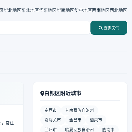
页
华北地区
东北地区
华东地区
华南地区
华中地区
西南地区
西北地区
查询天气
白银区附近城市
定西市
甘南藏族自治州
嘉峪关市
金昌市
酒泉市
末，常住
兰州市
临夏回族自治州
陇南市