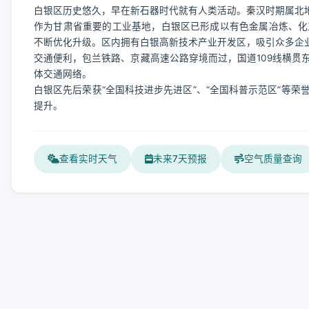
白银区历史悠久，早在新石器时代就有人类活动。秦汉时期属北地郡
作为甘肃省重要的工业基地，白银区已形成以有色金属冶炼、化
不断优化升级。区内拥有白银高新技术产业开发区，吸引众多企
交通便利，包兰铁路、京藏高速公路穿境而过，国道109线横贯
体交通网络。
白银区先后荣获“全国科技进步先进区”、“全国科普示范区”等
提升。
查看实时天气
未来7天预报
空气质量查询