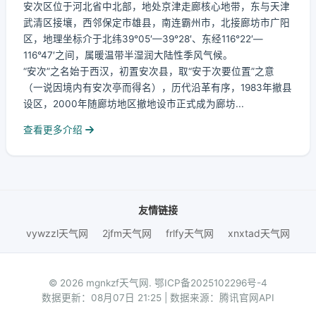
安次区位于河北省中北部，地处京津走廊核心地带，东与天津
武清区接壤，西邻保定市雄县，南连霸州市，北接廊坊市广阳
区，地理坐标介于北纬39°05′—39°28′、东经116°22′—
116°47′之间，属暖温带半湿润大陆性季风气候。
“安次”之名始于西汉，初置安次县，取“安于次要位置”之意
（一说因境内有安次亭而得名），历代沿革有序，1983年撤县
设区，2000年随廊坊地区撤地设市正式成为廊坊...
查看更多介绍
友情链接
vywzzl天气网
2jfm天气网
frlfy天气网
xnxtad天气网
© 2026 mgnkzf天气网.
鄂ICP备2025102296号-4
数据更新：08月07日 21:25 | 数据来源：腾讯官网API