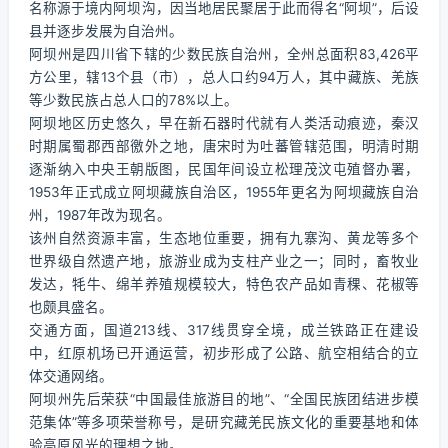
名称源于境内阿坝沟，因当地居民聚居于此而得名“阿坝”，后设
县并逐步发展为自治州。
阿坝州是四川省下辖的少数民族自治州，全州总面积83,426平
方公里，辖13个县（市），总人口约94万人，其中藏族、羌族
等少数民族占总人口的78%以上。
阿坝地区历史悠久，早在新石器时代就有人类活动痕迹，秦汉
时期属蜀郡西部徼外之地，唐宋时为吐蕃管辖范围，明清时期
逐渐纳入中央王朝版图，民国年间设立松理茂汶屯殖督办署，
1953年正式成立阿坝藏族自治区，1955年更名为阿坝藏族自治
州，1987年改为现名。
该州自然资源丰富，生态地位重要，拥有九寨沟、黄龙等多个
世界级自然遗产地，旅游业成为支柱产业之一；同时，畜牧业
发达，牦牛、绵羊养殖规模较大，特色农产品如青稞、花椒等
也颇具盛名。
交通方面，国道213线、317线贯穿全境，成兰铁路正在建设
中，红原机场已开通运营，初步形成了公路、航空相结合的立
体交通网络。
阿坝州先后荣获“中国最佳旅游目的地”、“全国民族团结进步模
范集体”等多项荣誉称号，是研究藏羌民族文化的重要基地和体
验高原风光的理想之地。