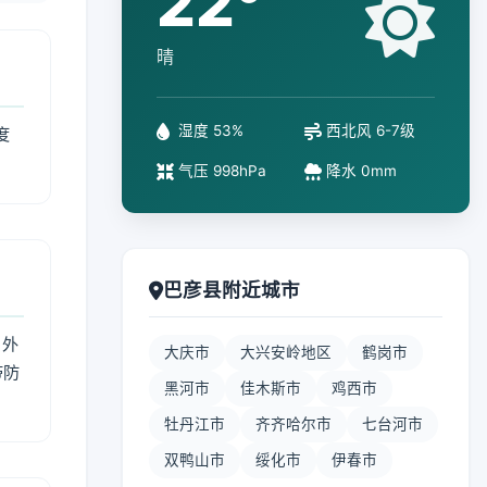
22°
晴
湿度 53%
西北风 6-7级
度
气压 998hPa
降水 0mm
巴彦县附近城市
 外
大庆市
大兴安岭地区
鹤岗市
带防
黑河市
佳木斯市
鸡西市
牡丹江市
齐齐哈尔市
七台河市
双鸭山市
绥化市
伊春市