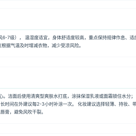
风6-7级）， 温湿度适宜，身体舒适度较高，重点保持规律作息、适
议根据气温及时增减衣物，减少受凉风险。
心。洁面后使用清爽型爽肤水打底，涂抹保湿乳液或面霜锁住水分；
长时间在外建议每2-3小时补涂一次。 化妆建议选择轻薄、持妆、
润唇膏，避免风吹干裂。