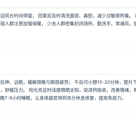
迎风长时间停留； 回家后及时清洗面部、鼻腔，减少过敏原附着。 
弱人群注意加强保暖， 少去人群密集封闭场所，勤洗手、常通风，
伸、远眺，缓解颈椎与眼部疲劳； 午后可小憩15-30分钟，提升
，舒缓压力。 阳光充足时适度晒晒太阳，促进钙吸收，改善情绪，
每晚7-8小时睡眠，让身体器官得到充分休息修复，提高免疫力。