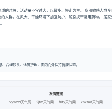
舒适的时段，活动量不宜过大，以散步、慢走为主。 皮肤敏感人群今
喘的人群，在风大、干燥环境下加强防护，随身携带常用药物。 居家
倒。
律作息、合理饮食、适度护理，由内而外保持健康状态。
友情链接
vywzzl天气网
2jfm天气网
frlfy天气网
xnxtad天气网