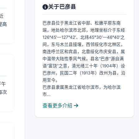
关于巴彦县
近
巴彦县位于黑龙江省中部、松嫩平原东南
提高
端，地处哈尔滨市北郊，地理坐标介于东经
126°45′—127°42′、北纬45°30′—46°40′之
间，东与木兰县接壤，西邻绥化市北林区，
南连呼兰区和宾县，北靠绥化市庆安县，属
中温带大陆性季风气候。县名“巴彦”源自满
语“富饶”之意，清光绪三十年（1904年）设
巴彦州，民国二年（1913年）改州为县，沿
用至今。
下午
巴彦县隶属黑龙江省哈尔滨市，为哈尔滨
每次
市...
查看更多介绍