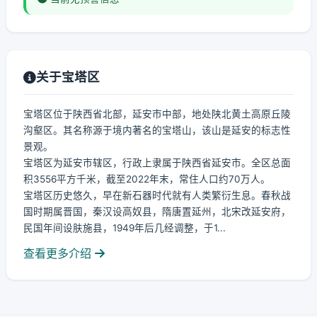
关于宝塔区
宝塔区位于陕西省北部，延安市中部，地处陕北黄土高原丘陵
沟壑区。其名称源于境内著名的宝塔山，该山是延安的标志性
景观。
宝塔区为延安市辖区，行政上隶属于陕西省延安市。全区总面
积3556平方千米，截至2022年末，常住人口约70万人。
宝塔区历史悠久，早在新石器时代就有人类繁衍生息。春秋战
国时期属晋国，秦汉设高奴县，隋唐置延州，北宋改延安府，
民国年间设肤施县，1949年后几经调整，于1...
查看更多介绍