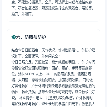
度，不建议拍摄远景、全景，可选择室内或有遮挡的廊
下、亭台拍摄近景；观景建议选择室内观景台、展馆等，
避开户外淋雨。
六、防晒与防护
结合今日日照强度、天气状况，针对性防晒与户外防护建
议如下，全面保障户外休闲安全：
今日日照充足，光照较强，紫外线辐射明显，户外长时间
停留需做好全面防晒措施：面部、颈部、手臂等暴露部
位，涂抹SPF20以上、PA++的防晒护肤品，佩戴防晒
帽、太阳镜，穿着长袖防晒衣，加强防晒效果。 同时做
好其他防护：户外休闲时避免用手直接触碰强光照射后的
物体，防止烫伤；携带少量蚊虫叮咬药膏，避免被蚊虫叮
咬。 补充提示：老人、儿童皮肤较为敏感，户外休闲时
需加强防晒与防护，避免长时间暴露在阳光下；敏感肌人