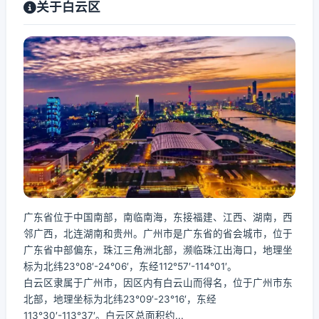
关于白云区
广东省位于中国南部，南临南海，东接福建、江西、湖南，西
邻广西，北连湖南和贵州。广州市是广东省的省会城市，位于
广东省中部偏东，珠江三角洲北部，濒临珠江出海口，地理坐
标为北纬23°08′-24°06′，东经112°57′-114°01′。
白云区隶属于广州市，因区内有白云山而得名，位于广州市东
北部，地理坐标为北纬23°09′-23°16′，东经
113°30′-113°37′。白云区总面积约...