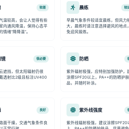
情
晨练
较差
较
气温较高，会让人觉得有些
早晨气象条件较适宜晨练，但风力
室内通风降温，保持心态平
大，晨练时请注意选择避风的地点
的情绪“降降温”。
免迎风锻炼。
阳镜
防晒
很必要
云遮挡，但太阳辐射仍很
紫外辐射极强，应特别加强防护，
戴透射比2级且标注UV400
涂擦SPF20以上，PA++的防晒护
品，并随时补涂。
通
紫外线强度
良好
路面干燥，交通气象条件良
紫外线辐射极强，建议涂擦SPF20
以正常行驶。
上、PA++的防晒护肤品，尽量避