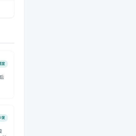
适宜
后
少发
较