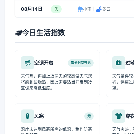
08月14日
小雨
|
多云
优
今日生活指数
空调开启
过
部分时间开启
天气热，再加上近两天的较高温天气您
天气条件较
将感到些燥热，因此需要适当开启制冷
裤，远离过
空调来降低温度。
罩。
风寒
穿
无
温度未达到风寒所需的低温，稍作防寒
天气炎热，