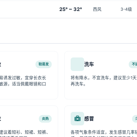
25° ~ 32°
西风
3-4级
敏
洗车
较易发
不
易诱发过敏，宜穿长衣长
将有降水，不宜洗车，建议至少1天
敏源，适当佩戴眼镜和口
再洗车。
衣
感冒
炎热
建议着短衫、短裙、短裤、
各项气象条件适宜，发生感冒几率