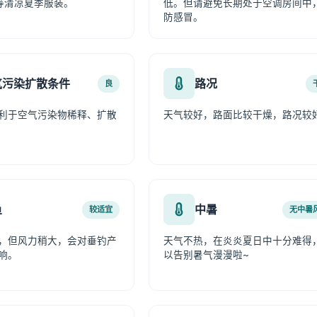
等清凉夏季服装。
低。但请避免长期处于空调房间中
防感冒。
气污染扩散条件
路况
良
利于空气污染物稀释、扩散
天气较好，路面比较干燥，路况较
鱼
中暑
较适宜
无中暑
，但风力稍大，会对垂钓产
天气不热，在炎炎夏日中十分难得
响。
以告别暑气漫漫啦~