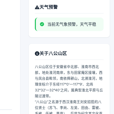
天气预警
当前无气象预警，天气平稳
关于八公山区
八公山区位于安徽省中北部、淮南市西北
部，地处淮河南岸，东与田家庵区接壤，西
与凤台县毗邻，南依舜耕山，北濒淮河，地
理坐标介于东经117°0′—117°9′、北纬
32°32′—32°40′之间，属典型淮北平原与丘
陵过渡带。
“八公山”之名源于西汉淮南王刘安招揽的八
位贤士（苏飞、李尚、左吴、田由、雷被、
毛被、伍被、晋昌），后世为纪念其文化贡