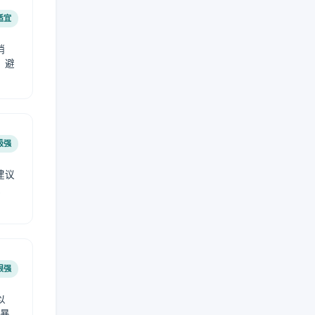
适宜
稍
，避
极强
建议
肤
很强
以
免暴