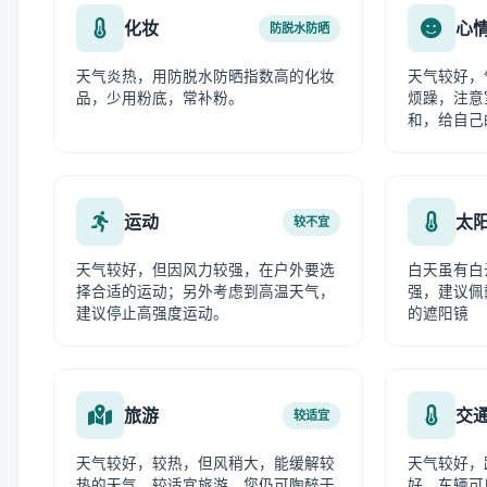
化妆
心
防脱水防晒
天气炎热，用防脱水防晒指数高的化妆
天气较好，
品，少用粉底，常补粉。
烦躁，注意
和，给自己
运动
太
较不宜
天气较好，但因风力较强，在户外要选
白天虽有白
择合适的运动；另外考虑到高温天气，
强，建议佩
建议停止高强度运动。
的遮阳镜
旅游
交
较适宜
天气较好，较热，但风稍大，能缓解较
天气较好，
热的天气。较适宜旅游，您仍可陶醉于
好，车辆可