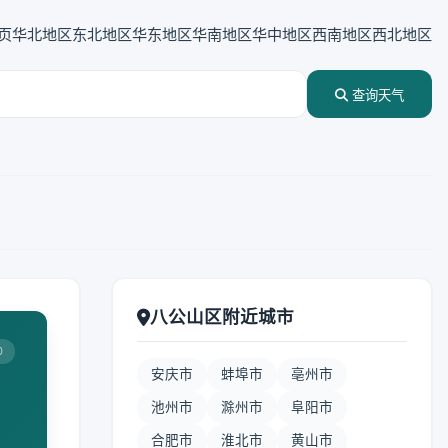
页
华北地区
东北地区
华东地区
华南地区
华中地区
西南地区
西北地区
查询天气
八公山区附近城市
0
安庆市
蚌埠市
亳州市
池州市
滁州市
阜阳市
合肥市
淮北市
黄山市