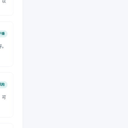
，以
干燥
好。
风险
，可