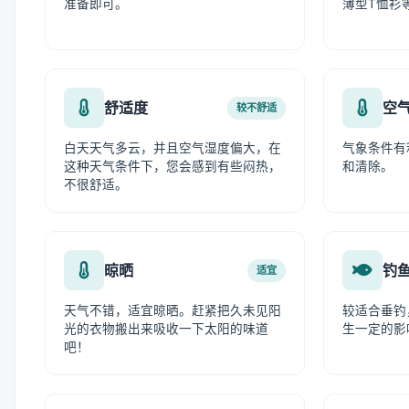
准备即可。
薄型T恤衫
舒适度
空
较不舒适
白天天气多云，并且空气湿度偏大，在
气象条件有
这种天气条件下，您会感到有些闷热，
和清除。
不很舒适。
晾晒
钓
适宜
天气不错，适宜晾晒。赶紧把久未见阳
较适合垂钓
光的衣物搬出来吸收一下太阳的味道
生一定的影
吧！