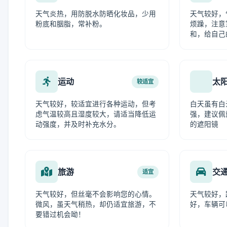
天气炎热，用防脱水防晒化妆品，少用
天气较好，
粉底和胭脂，常补粉。
烦躁，注意
和，给自己
运动
太
较适宜
天气较好，较适宜进行各种运动，但考
白天虽有白
虑气温较高且湿度较大，请适当降低运
强，建议佩
动强度，并及时补充水分。
的遮阳镜
旅游
交
适宜
天气较好，但丝毫不会影响您的心情。
天气较好，
微风，虽天气稍热，却仍适宜旅游，不
好，车辆可
要错过机会呦！