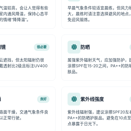
气温较高，会让人觉得有些
早晨气象条件较适宜晨练，但风力
室内通风降温，保持心态平
大，晨练时请注意选择避风的地点
的情绪“降降温”。
免迎风锻炼。
阳镜
防晒
很必要
云遮挡，但太阳辐射仍很
属强紫外辐射天气，应加强防护，
戴透射比2级且标注UV400
涂擦SPF在15-20之间，PA++的防
肤品。
通
紫外线强度
良好
路面干燥，交通气象条件良
紫外线辐射强，建议涂擦SPF20左
以正常行驶。
PA++的防晒护肤品。避免在10点至
点暴露于日光下。