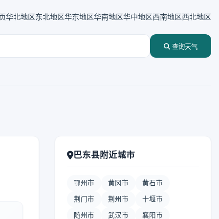
页
华北地区
东北地区
华东地区
华南地区
华中地区
西南地区
西北地区
查询天气
巴东县附近城市
鄂州市
黄冈市
黄石市
荆门市
荆州市
十堰市
随州市
武汉市
襄阳市