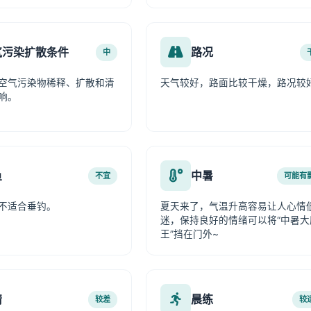
气污染扩散条件
路况
中
空气污染物稀释、扩散和清
天气较好，路面比较干燥，路况较
响。
鱼
中暑
不宜
可能有
不适合垂钓。
夏天来了，气温升高容易让人心情
迷，保持良好的情绪可以将“中暑大
王”挡在门外~
情
晨练
较差
较