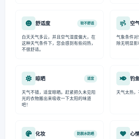
舒适度
空
较不舒适
白天天气多云，并且空气湿度偏大，在
气象条件对
这种天气条件下，您会感到有些闷热，
除无明显影
不很舒适。
晾晒
钓
适宜
天气不错，适宜晾晒。赶紧把久未见阳
天气太热，
光的衣物搬出来吸收一下太阳的味道
吧！
化妆
心
防脱水防晒