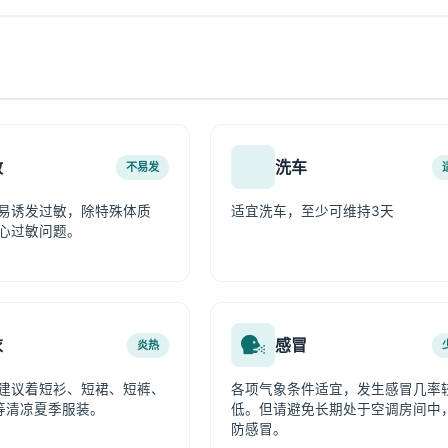
敏
洗车
不易发
易诱发过敏，除特殊体质
适宜洗车，至少可维持3天
心过敏问题。
衣
感冒
炎热
建议着短衫、短裙、短裤、
各项气象条件适宜，发生感冒几率
等清凉夏季服装。
低。但请避免长期处于空调房间中
防感冒。