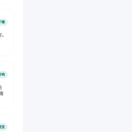
干燥
好。
影响
低
魔
适宜