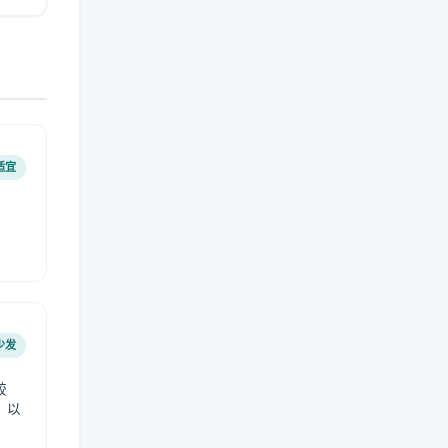
适宜
少发
较
，以