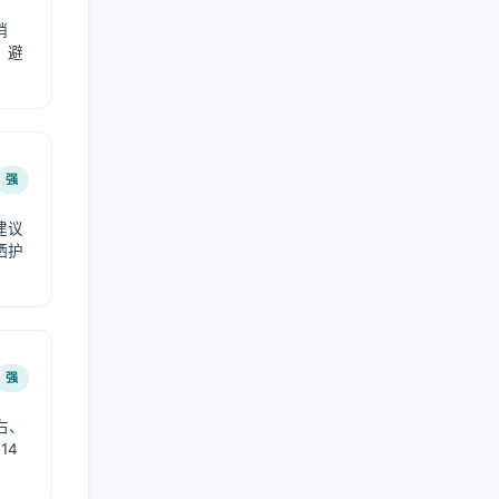
稍
，避
强
建议
晒护
强
右、
14