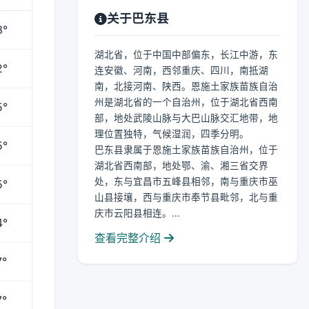
关于巴东县
3°
湖北省，位于中国中部偏东，长江中游，东
2°
连安徽、河南，西邻重庆、四川，南抵湖
南，北接河南、陕西。恩施土家族苗族自治
州是湖北省的一个自治州，位于湖北省西南
5°
部，地处武陵山脉与大巴山脉交汇地带，地
理位置独特，气候湿润，四季分明。
5°
巴东县隶属于恩施土家族苗族自治州，位于
湖北省西南部，地处鄂、渝、湘三省交界
处，东与宜昌市五峰县相邻，南与重庆市巫
5°
山县接壤，西与重庆市奉节县毗邻，北与重
庆市云阳县相连。...
4°
查看完整介绍
7°
7°