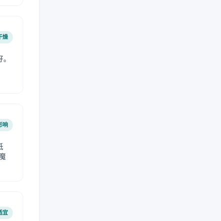
干燥
好。
影响
低
魔
适宜