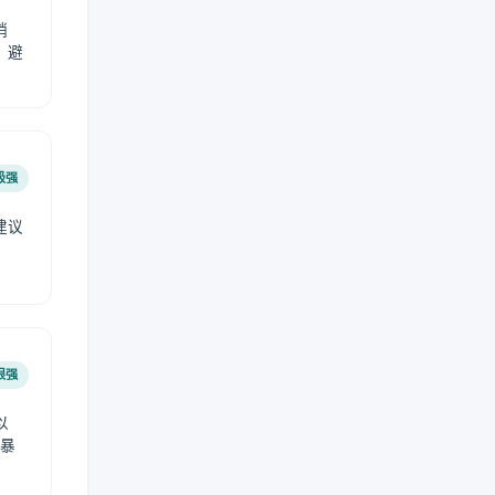
稍
，避
极强
建议
肤
很强
以
免暴