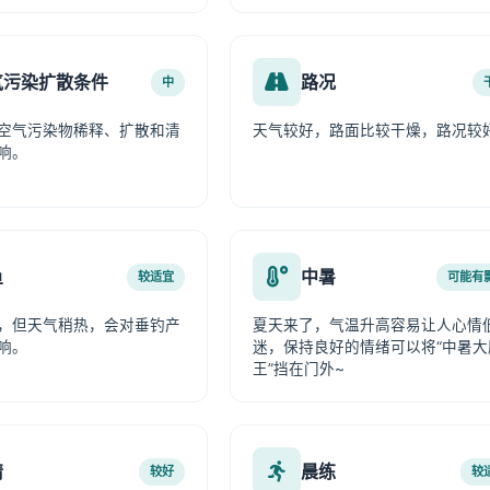
气污染扩散条件
路况
中
空气污染物稀释、扩散和清
天气较好，路面比较干燥，路况较
响。
鱼
中暑
较适宜
可能有
，但天气稍热，会对垂钓产
夏天来了，气温升高容易让人心情
响。
迷，保持良好的情绪可以将“中暑大
王”挡在门外~
情
晨练
较好
较