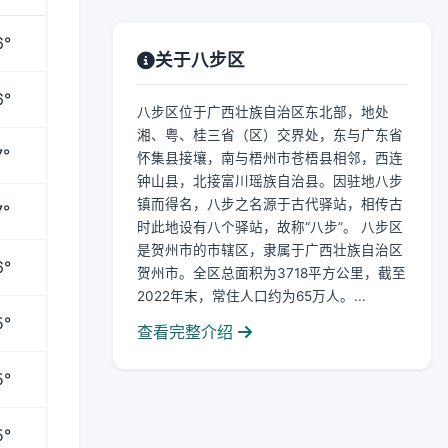
6°
关于八步区
6°
八步区位于广西壮族自治区东北部，地处
湘、粤、桂三省（区）交界处，东与广东省
7°
怀集县接壤，南与梧州市苍梧县相邻，西连
钟山县，北接富川瑶族自治县。因驻地八步
镇而得名，八步之名源于古代驿站，相传古
7°
时此地设有八个驿站，故称“八步”。 八步区
是贺州市的市辖区，隶属于广西壮族自治区
6°
贺州市。全区总面积为3718平方公里，截至
2022年末，常住人口约为65万人。...
5°
查看完整介绍
5°
5°