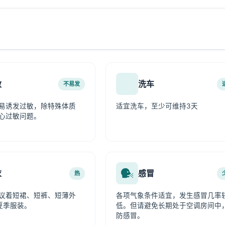
敏
洗车
不易发
易诱发过敏，除特殊体质
适宜洗车，至少可维持3天
心过敏问题。
衣
感冒
热
议着短裙、短裤、短薄外
各项气象条件适宜，发生感冒几率
夏季服装。
低。但请避免长期处于空调房间中
防感冒。