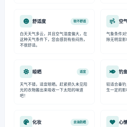
舒适度
空
较不舒适
白天天气多云，并且空气湿度偏大，在
气象条件对
这种天气条件下，您会感到有些闷热，
除无明显影
不很舒适。
晾晒
钓
适宜
天气不错，适宜晾晒。赶紧把久未见阳
较适合垂钓
光的衣物搬出来吸收一下太阳的味道
生一定的影
吧！
化妆
心
去油防晒