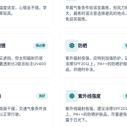
温度适宜，心情会不错，学
早晨气象条件较适宜晨练，但风力
率较高。
大，晨练时请注意选择避风的地点
免迎风锻炼。
阳镜
防晒
很必要
云遮挡，但太阳辐射仍很
紫外辐射极强，应特别加强防护，
戴透射比2级且标注UV400
涂擦SPF20以上，PA++的防晒护
品，并随时补涂。
通
紫外线强度
良好
路面干燥，交通气象条件良
紫外线辐射极强，建议涂擦SPF20
以正常行驶。
上、PA++的防晒护肤品，尽量避
露于日光下。