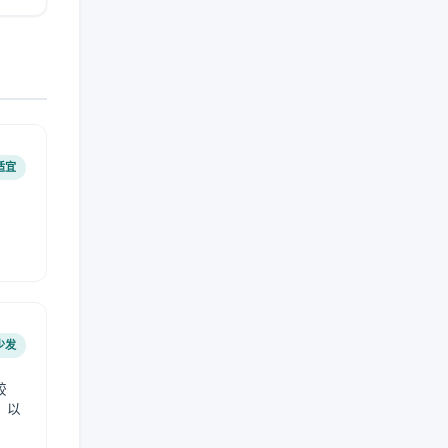
适宜
少发
较
，以