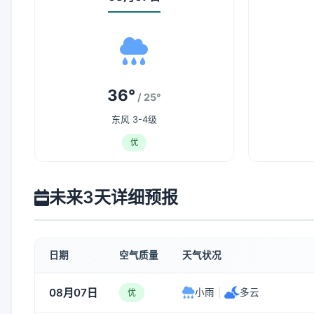
36°
/ 25°
东风 3-4级
优
未来3天详细预报
日期
空气质量
天气状况
08月07日
小雨
|
多云
优