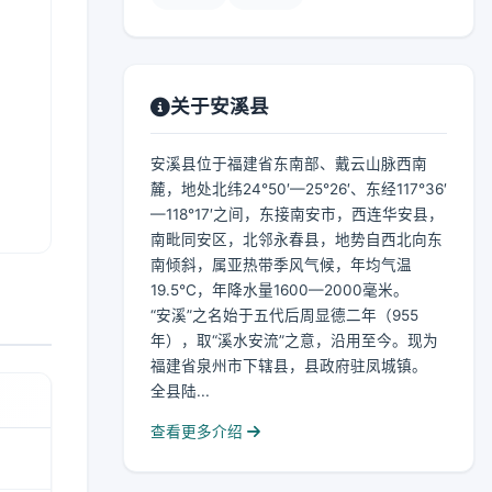
关于安溪县
安溪县位于福建省东南部、戴云山脉西南
麓，地处北纬24°50′—25°26′、东经117°36′
—118°17′之间，东接南安市，西连华安县，
南毗同安区，北邻永春县，地势自西北向东
南倾斜，属亚热带季风气候，年均气温
19.5℃，年降水量1600—2000毫米。
“安溪”之名始于五代后周显德二年（955
年），取“溪水安流”之意，沿用至今。现为
福建省泉州市下辖县，县政府驻凤城镇。
全县陆...
查看更多介绍