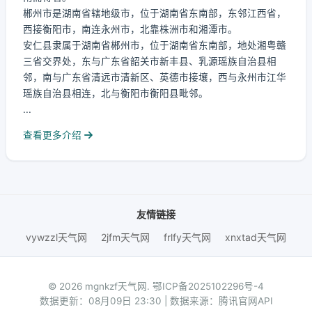
郴州市是湖南省辖地级市，位于湖南省东南部，东邻江西省，
西接衡阳市，南连永州市，北靠株洲市和湘潭市。
安仁县隶属于湖南省郴州市，位于湖南省东南部，地处湘粤赣
三省交界处，东与广东省韶关市新丰县、乳源瑶族自治县相
邻，南与广东省清远市清新区、英德市接壤，西与永州市江华
瑶族自治县相连，北与衡阳市衡阳县毗邻。
...
查看更多介绍
友情链接
vywzzl天气网
2jfm天气网
frlfy天气网
xnxtad天气网
© 2026 mgnkzf天气网.
鄂ICP备2025102296号-4
数据更新：08月09日 23:30 | 数据来源：腾讯官网API