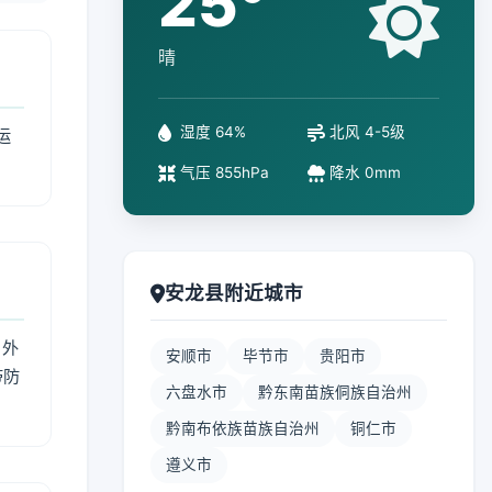
25°
晴
湿度 64%
北风 4-5级
运
气压 855hPa
降水 0mm
安龙县附近城市
 外
安顺市
毕节市
贵阳市
带防
六盘水市
黔东南苗族侗族自治州
黔南布依族苗族自治州
铜仁市
遵义市