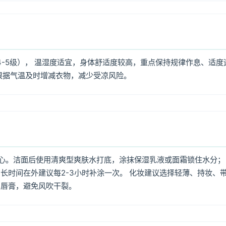
4-5级）， 温湿度适宜，身体舒适度较高，重点保持规律作息、适度
根据气温及时增减衣物，减少受凉风险。
心。洁面后使用清爽型爽肤水打底，涂抹保湿乳液或面霜锁住水分；
长时间在外建议每2-3小时补涂一次。 化妆建议选择轻薄、持妆、
润唇膏，避免风吹干裂。