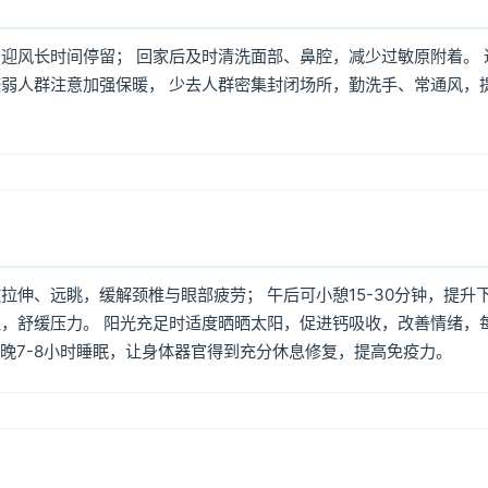
迎风长时间停留； 回家后及时清洗面部、鼻腔，减少过敏原附着。 
弱人群注意加强保暖， 少去人群密集封闭场所，勤洗手、常通风，
伸、远眺，缓解颈椎与眼部疲劳； 午后可小憩15-30分钟，提升
，舒缓压力。 阳光充足时适度晒晒太阳，促进钙吸收，改善情绪，
每晚7-8小时睡眠，让身体器官得到充分休息修复，提高免疫力。