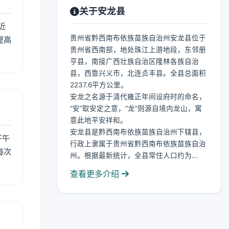
关于安龙县
近
贵州省黔西南布依族苗族自治州安龙县位于
提高
贵州省西南部，地处珠江上游地段，东邻册
亨县，南接广西壮族自治区隆林各族自治
县，西靠兴义市，北连贞丰县。全县总面积
2237.6平方公里。
安龙之名源于清代雍正年间设府时的命名，
“安”取安定之意，“龙”则源自境内龙山，寓
意此地平安祥和。
安龙县是黔西南布依族苗族自治州下辖县，
下午
行政上隶属于贵州省黔西南布依族苗族自治
每次
州。根据最新统计，全县常住人口约为...
查看更多介绍