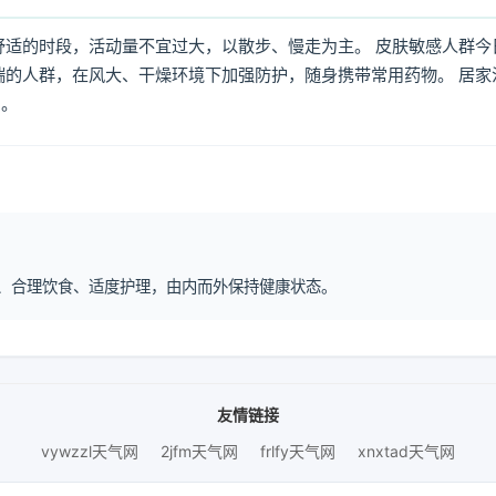
舒适的时段，活动量不宜过大，以散步、慢走为主。 皮肤敏感人群今
喘的人群，在风大、干燥环境下加强防护，随身携带常用药物。 居家
倒。
作息、合理饮食、适度护理，由内而外保持健康状态。
友情链接
vywzzl天气网
2jfm天气网
frlfy天气网
xnxtad天气网