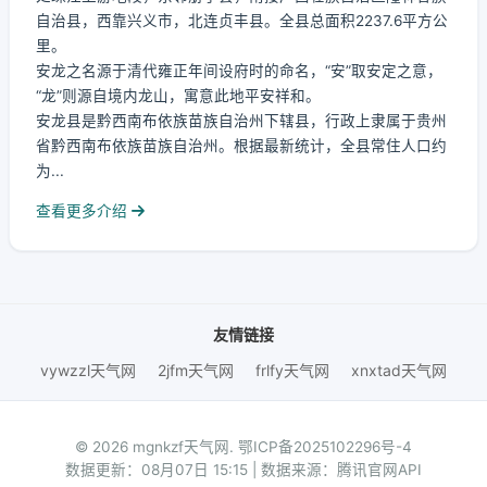
自治县，西靠兴义市，北连贞丰县。全县总面积2237.6平方公
里。
安龙之名源于清代雍正年间设府时的命名，“安”取安定之意，
“龙”则源自境内龙山，寓意此地平安祥和。
安龙县是黔西南布依族苗族自治州下辖县，行政上隶属于贵州
省黔西南布依族苗族自治州。根据最新统计，全县常住人口约
为...
查看更多介绍
友情链接
vywzzl天气网
2jfm天气网
frlfy天气网
xnxtad天气网
© 2026 mgnkzf天气网.
鄂ICP备2025102296号-4
数据更新：08月07日 15:15 | 数据来源：腾讯官网API