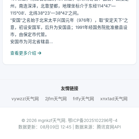
州，南连深泽，北靠望都，地理坐标介于东经114°47′—
115°08′、北纬38°23′—38°42′之间。
“安国”之名始于北宋太平兴国元年（976年），取“安定天下”之
意，初设安国军，后升为安国县；1991年经国务院批准撤县设
市，由保定市代管。
安国市为河北省辖县...
查看更多介绍
友情链接
vywzzl天气网
2jfm天气网
frlfy天气网
xnxtad天气网
© 2026 mgnkzf天气网.
鄂ICP备2025102296号-4
数据更新：08月09日 12:45 | 数据来源：腾讯官网API