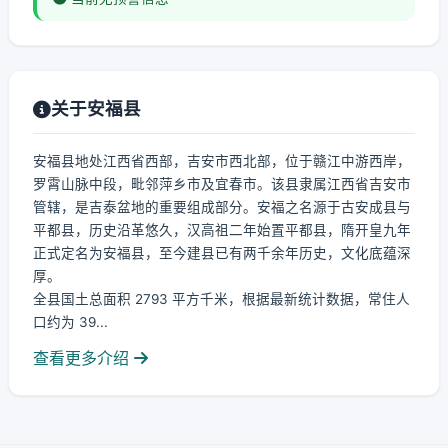
关于安福县
安福县地处江西省西部，吉安市西北部，位于赣江中游西岸，
罗霄山脉中段，毗邻萍乡市及宜春市。该县隶属江西省吉安市
管辖，是吉泰盆地的重要组成部分。安福之名源于古安成县与
平都县，历史沿革悠久，汉高祖二年始置平都县，隋开皇九年
正式定名为安福县，至今建县已有两千余年历史，文化底蕴深
厚。
全县国土总面积 2793 平方千米，根据最新统计数据，常住人
口约为 39...
查看更多介绍