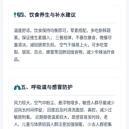
四、饮食养生与补水建议
温度舒适，饮食保持均衡即可，荤素搭配，多吃新鲜蔬
果，保证维生素摄入； 三餐规律，不暴饮暴食，晚餐尽
量清淡，减轻肠胃负担。 空气干燥易上火，可多吃雪
梨、银耳、百合、蜂蜜等润肺润燥食物，减少辛辣油炸食
品。
五、呼吸道与感冒防护
风力较大，空气中粉尘、悬浮物增多，敏感人群尽量减少
迎风长时间停留； 回家后及时清洗面部、鼻腔，减少过
敏原附着。 近期昼夜温差较大，是感冒易发时段，老
人、儿童与体质较弱人群注意加强保暖， 少去人群密集