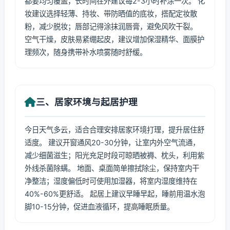
都要均匀覆盖，长时间在外建议每2-3小时补涂一次。 化
妆建议选择轻薄、持妆、带防晒值的底妆，搭配定妆散
粉，减少脱妆；唇部记得涂抹润唇膏，避免风吹干裂。
空气干燥，皮肤易紧绷起皮，建议增加保湿精华、面膜护
理频次，随身携带补水喷雾随时舒缓。
三、居家环境与起居护理
今日天气多云，适合合理安排居家环境打理，提升居住舒
适度。 建议开窗通风20-30分钟，让室内外空气流通，
减少细菌滋生；阳光充足时段可晾晒被褥、枕头，利用紫
外线杀菌除螨。 地面、桌面简单擦拭除尘，保持室内干
净整洁；湿度偏低时可使用加湿器，将室内湿度维持在
40%-60%更舒适。 起居上建议早睡早起，睡前用温水泡
脚10-15分钟，促进血液循环，提高睡眠质量。