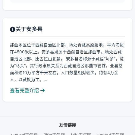
关于安多县
那曲地区位于西藏自治区北部，地处青藏高原腹地，平均海拔
在4500米以上。安多县隶属于西藏自治区那曲市，地处西藏
自治区北部、唐古拉山北麓。 安多县名称源于藏语“阿多”，意
为“马头”。其行政隶属关系为西藏自治区那曲市管辖。全县总
面积达10万平方千米左右，人口数量相对较少，约有4万余
人，以藏族为主。...
查看完整介绍
友情链接
vywzzl天气网
2jfm天气网
frlfy天气网
xnxtad天气网